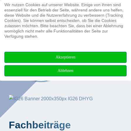
Wir nutzen Cookies auf unserer Website. Einige von ihnen sind
Suchen ...
essenziell für den Betrieb der Seite, während andere uns helfen,
diese Website und die Nutzererfahrung zu verbessern (Tracking
Cookies). Sie können selbst entscheiden, ob Sie die Cookies
Vorstand & Beirat Ehrenmitglieder
Ausgaben Archiv
Programm
Ausbildung
zulassen möchten. Bitte beachten Sie, dass bei einer Ablehnung
womöglich nicht mehr alle Funktionalitäten der Seite zur
Verfügung stehen.
Mitglieder der DHyG
Sonderpublikationen
Fachausstellung
IFHS HPAS
Mitgliedschaft
Wissenschaftsgespräche
Archiv
Stellenangebote
Akzeptieren
Arbeitskreise
Fachbeiträge
Student Excellence Award
Ablehnen
Mediadaten und Hinweise
Fachbeiträge