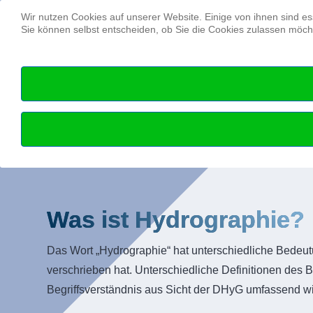
Wir nutzen Cookies auf unserer Website. Einige von ihnen sind es
Sie können selbst entscheiden, ob Sie die Cookies zulassen möcht
Hydr
sie dar
Was ist Hydrographie?
Das Wort „Hydrographie“ hat unterschiedliche Bedeu
verschrieben hat. Unterschiedliche Definitionen des Be
Begriffsverständnis aus Sicht der DHyG umfassend wi