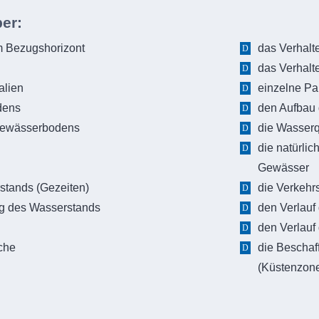
er:
m Bezugshorizont
das Verhalt
das Verhalt
alien
einzelne Pa
dens
den Aufbau
Gewässerbodens
die Wasserqu
n
die natürli
Gewässer
stands (Gezeiten)
die Verkehr
ung des Wasserstands
den Verlauf
den Verlauf
che
die Beschaf
(Küstenzone