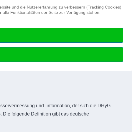
Suchen ...
Website und die Nutzererfahrung zu verbessern (Tracking Cookies).
alle Funktionalitäten der Seite zur Verfügung stehen.
Hydrographentag
Beruf
Hydrographie
ndig,
da sein.
ässervermessung und -information, der sich die DHyG
s. Die folgende Definition gibt das deutsche