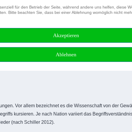
senziell für den Betrieb der Seite, während andere uns helfen, diese 
en. Bitte beachten Sie, dass bei einer Ablehnung womöglich nicht mehr 
Der Verein
Journal of Applied Hydrography
ographie - Sie ist so aufwe
Akzeptieren
f nicht nur für einen Zweck 
Ablehnen
Thomas Dehling 2017
tungen. Vor allem bezeichnet es die Wissenschaft von der Gew
griffs kursieren. Je nach Nation variiert das Begriffsverständni
eder (nach Schiller 2012).