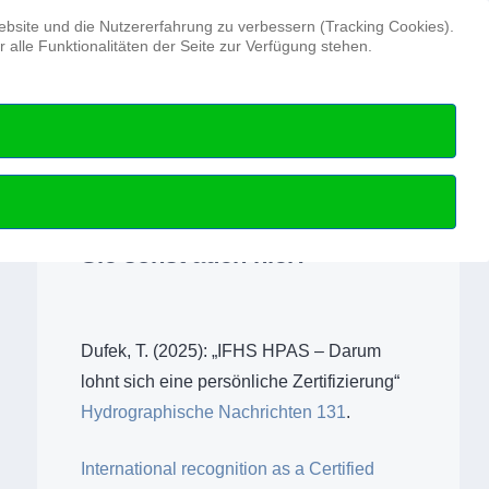
Suchen ...
Website und die Nutzererfahrung zu verbessern (Tracking Cookies).
alle Funktionalitäten der Seite zur Verfügung stehen.
Hydrographentag
Beruf
Hydrographie
Weitere Informationen finden
Sie sonst auch hier:
Dufek, T. (2025): „IFHS HPAS – Darum
lohnt sich eine persönliche Zertifizierung“
Hydrographische Nachrichten 131
.
International recognition as a Certified