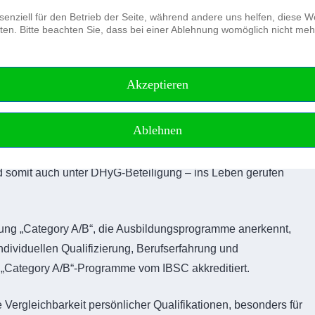
senziell für den Betrieb der Seite, während andere uns helfen, diese 
en. Bitte beachten Sie, dass bei einer Ablehnung womöglich nicht mehr 
Der Verein
Journal of Applied Hydrography
Akzeptieren
Ablehnen
on Scheme“ und ist ein multinationales, mehrstufiges
d somit auch unter DHyG-Beteiligung – ins Leben gerufen
rung „Category A/B“, die Ausbildungsprogramme anerkennt,
individuellen Qualifizierung, Berufserfahrung und
e „Category A/B“-Programme vom IBSC akkreditiert.
 Vergleichbarkeit persönlicher Qualifikationen, besonders für