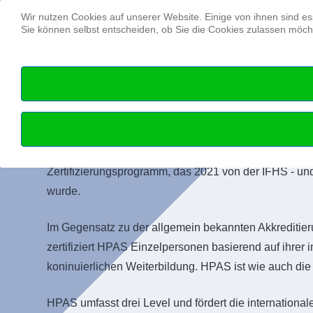
Wir nutzen Cookies auf unserer Website. Einige von ihnen sind es
Sie können selbst entscheiden, ob Sie die Cookies zulassen möcht
IFHS HPAS
HPAS steht für „Hydrographic Professional Accredititi
Zertifizierungsprogramm, das 2021 von der IFHS - un
wurde.
Im Gegensatz zu der allgemein bekannten Akkreditie
zertifiziert HPAS Einzelpersonen basierend auf ihrer 
koninuierlichen Weiterbildung. HPAS ist wie auch di
HPAS umfasst drei Level und fördert die internationale