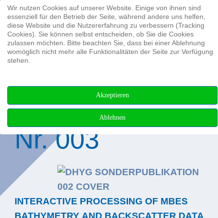
Wir nutzen Cookies auf unserer Website. Einige von ihnen sind
Suchen ...
essenziell für den Betrieb der Seite, während andere uns helfen,
diese Website und die Nutzererfahrung zu verbessern (Tracking
Cookies). Sie können selbst entscheiden, ob Sie die Cookies
zulassen möchten. Bitte beachten Sie, dass bei einer Ablehnung
womöglich nicht mehr alle Funktionalitäten der Seite zur Verfügung
stehen.
DHyG-
Akzeptieren
Sonderpublikatio
Ablehnen
Nr. 003
INTERACTIVE PROCESSING OF MBES
BATHYMETRY AND BACKSCATTER DATA