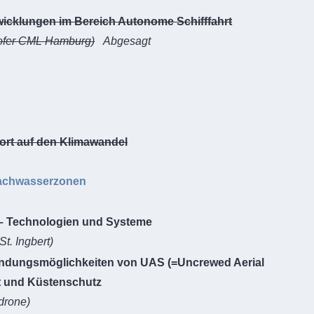
twicklungen im Bereich Autonome Schifffahrt
ofer CML Hamburg)
Abgesagt
rt auf den Klimawandel
lachwasserzonen
 – Technologien und Systeme
t. Ingbert)
endungsmöglichkeiten von UAS (=Uncrewed Aerial
 und Küstenschutz
drone)