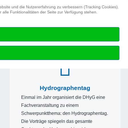
Suchen ...
Website und die Nutzererfahrung zu verbessern (Tracking Cookies).
alle Funktionalitäten der Seite zur Verfügung stehen.
Hydrographentag
Beruf
Hydrographie
Hydrographentag
Einmal im Jahr organisiert die DHyG eine
Fachveranstaltung zu einem
Schwerpunktthema: den Hydrographentag.
Die Vorträge spiegeln das gesamte