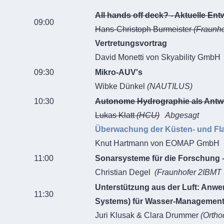
All hands off deck? - Aktuelle En
09:00
Hans-Christoph Burmeister
(Fraunh
Vertretungsvortrag
David Monetti von Skyability GmbH
09:30
Mikro-AUV's
Wibke Dünkel
(NAUTILUS)
10:30
Autonome Hydrographie als Antwo
Lukas Klatt
(HCU)
Abgesagt
Überwachung der Küsten- und F
Knut Hartmann von EOMAP GmbH
11:00
Sonarsysteme für die Forschung
Christian Degel
(Fraunhofer 2IBMT S
Unterstützung aus der Luft: Anw
11:30
Systems) für Wasser-Management
Juri Klusak & Clara Drummer
(Ortho