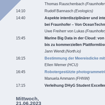
Thomas Rauschenbach
(Fraunhofe
14:10
Rudolf Bannasch
(Evologics)
14:40
Aspekte interdisziplinärer und in
bei Fraunhofer – Von OceanTechn
Uwe Freiherr von Lukas
(Fraunhofer
15:45
Marine Big Data in der Cloud: von
bis zu kommerziellen Plattforml
Jann Wendt
(North.io)
16:15
Bestimmung der Meereisdicke mit
Ellen Werner
(HCU)
16:45
Robotergestützte photogrammetri
Manuela Ammann
(FHNW)
17:15
Verleihung DHyG Student Excell
Mittwoch,
21.06.2023