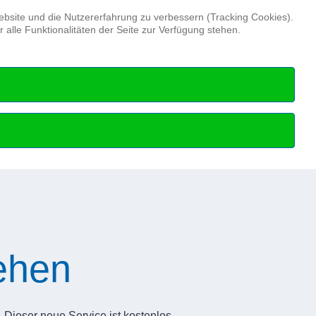
Suchen ...
Website und die Nutzererfahrung zu verbessern (Tracking Cookies).
alle Funktionalitäten der Seite zur Verfügung stehen.
Hydrographentag
Beruf
Hydrographie
tehen
Dieser neue Service ist kostenlos.