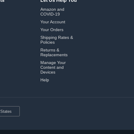
ts
Let Us Help You
Amazon and
COVID-19
Your Account
Your Orders
Shipping Rates &
Policies
Returns &
Replacements
Manage Your
Content and
Devices
Help
 States