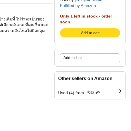
Fulfilled by Amazon
Only 1 left in stock - order
งเต็มที่ ไม่ว่าจะเป็นของ
soon.
เลือกเล่นเกม ที่คุณชื่นชอบ
้อมความลื่นไหลไม่มีสะดุด
Add to cart
Add to List
Other sellers on Amazon
$
335
99
Used (4) from