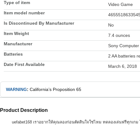
Type of item
Video Game
Item model number
465551863354
Is Discontinued By Manufacturer
No
Item Weight
7.4 ounces
Manufacturer
Sony Computer 
Batteries
2 AA batteries r
Date First Available
March 6, 2018
WARNING
:
California’s Proposition 65
Product Description
uefabet168 เราอยากให้คุณลองก่อนตัดสินใจใช่ไหม ทดลองเล่นฟรีทุกเกม ได