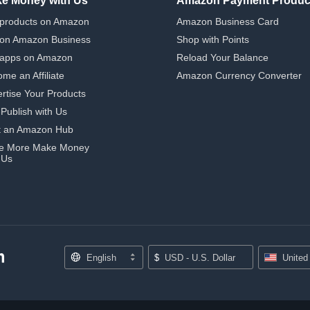
e Money with Us
Amazon Payment Produc
 products on Amazon
Amazon Business Card
 on Amazon Business
Shop with Points
 apps on Amazon
Reload Your Balance
me an Affiliate
Amazon Currency Converter
rtise Your Products
-Publish with Us
t an Amazon Hub
e More Make Money
 Us
English
$
USD - U.S. Dollar
United