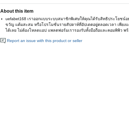
About this item
uefabet168 เราออกแบบระบบสมาชิกพิเศษให้คุณได้รับสิทธิประโยชน์อย่า
ขวัญ แต้มสะสม หรือโปรโมชั่นรายสัปดาห์ที่อัปเดตอยู่ตลอดเวลา เพียงแค่
ได้เลย ไม่ต้องโหลดแอป แพลตฟอร์มเรารองรับทั้งมือถือและคอมพิพิว พร
Report an issue with this product or seller