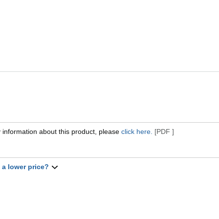
 information about this product, please
click here.
[PDF ]
t a lower price?