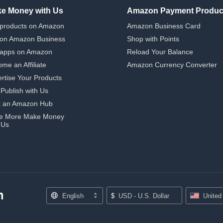
e Money with Us
Amazon Payment Produc
 products on Amazon
Amazon Business Card
 on Amazon Business
Shop with Points
 apps on Amazon
Reload Your Balance
me an Affiliate
Amazon Currency Converter
rtise Your Products
-Publish with Us
t an Amazon Hub
e More Make Money
 Us
English
$
USD - U.S. Dollar
United