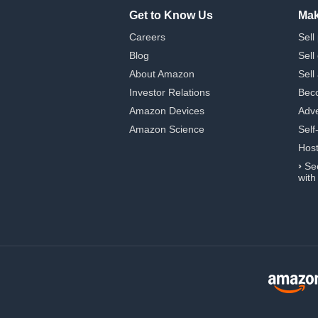
Get to Know Us
Mak
Careers
Sell
Blog
Sell
About Amazon
Sell
Investor Relations
Beco
Amazon Devices
Adve
Amazon Science
Self
Hos
›
Se
with