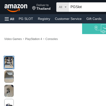
Deliver to
All
Thailand
PG SLOT
Registry
Customer Service
Gift Cards
All
›
›
Video Games
PlayStation 4
Consoles