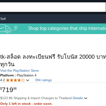
Sell
tk-สล็อต ลงทะเบียนฟรี รับโบนัส 20000 บาท ม
ทุกวัน
Visit the PlayStation Store
Platform :
PlayStation 4
4.2
394 ratings
719
$
98
$123.86 Shipping & Import Charges to Thailand
Details
Only 1 left in stock - order soon.