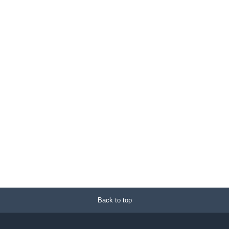
Back to top