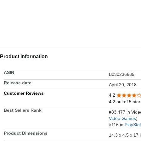
Product information
ASIN
B030236635
Release date
April 20, 2018
Customer Reviews
4.2
4.2 out of 5 star
Best Sellers Rank
#83,477 in Vid
Video Games
)
#116 in
PlaySta
Product Dimensions
14.3 x 4.5 x 17