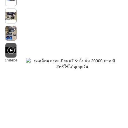
2 VIDEOS