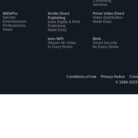
Computing
Services
IMDbPro
Kindle Direct
Prime Video Direct
Get Info
Video Distribution
Publishing
Entertainment
Made Easy
Indie Digital & Print
Professionals
Publishing
Need
Made Easy
eero WiFi
Blink
Stream 4K Video
Smart Security
in Every Room
for Every Home
Conditions of Use
Privacy Notice
Cons
© 1996-2025, 