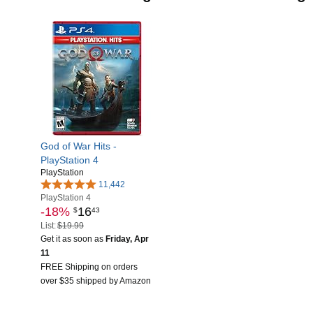
God of War Hits -
PlayStation 4
PlayStation
11,442
PlayStation 4
-18%
16
$
43
List:
$19.99
Get it as soon as
Friday, Apr
11
FREE Shipping on orders
over $35 shipped by Amazon