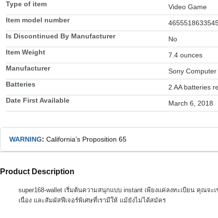
Type of item
Video Game
Item model number
465551863354
Is Discontinued By Manufacturer
No
Item Weight
7.4 ounces
Manufacturer
Sony Computer 
Batteries
2 AA batteries r
Date First Available
March 6, 2018
WARNING
:
California’s Proposition 65
Product Description
super168-wallet เริ่มต้นความสนุกแบบ instant เพียงแค่ลงทะเบียน คุณจะเข
เนื่อง และสัมผัสฟีเจอร์พิเศษที่เรามีให้ แม้ยังไม่ได้สมัคร