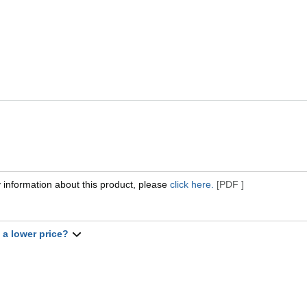
 information about this product, please
click here.
[PDF ]
t a lower price?