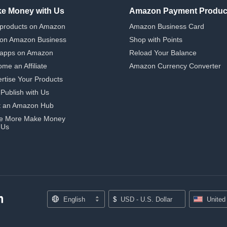
e Money with Us
Amazon Payment Produc
 products on Amazon
Amazon Business Card
 on Amazon Business
Shop with Points
 apps on Amazon
Reload Your Balance
me an Affiliate
Amazon Currency Converter
rtise Your Products
-Publish with Us
t an Amazon Hub
e More Make Money
 Us
English
$
USD - U.S. Dollar
United