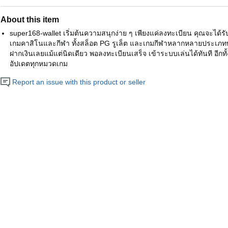
About this item
super168-wallet เริ่มต้นความสนุกง่าย ๆ เพียงแค่ลงทะเบียน คุณจะได้รับ
เกมคาสิโนและกีฬา ทั้งสล็อต PG รูเล็ต และเกมกีฬาหลากหลายประเภทพร้
ฝากเงินเลยแม้แต่นิดเดียว พอลงทะเบียนเสร็จ เข้าระบบเล่นได้ทันที อีกทั้ง
อัปเดตทุกหมวดเกม
Report an issue with this product or seller