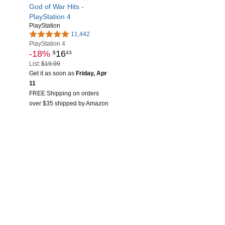
God of War Hits -
PlayStation 4
PlayStation
11,442
PlayStation 4
-18%
16
$
43
List:
$19.99
Get it as soon as
Friday, Apr
11
FREE Shipping on orders
over $35 shipped by Amazon