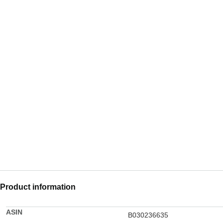
Product information
ASIN
B030236635