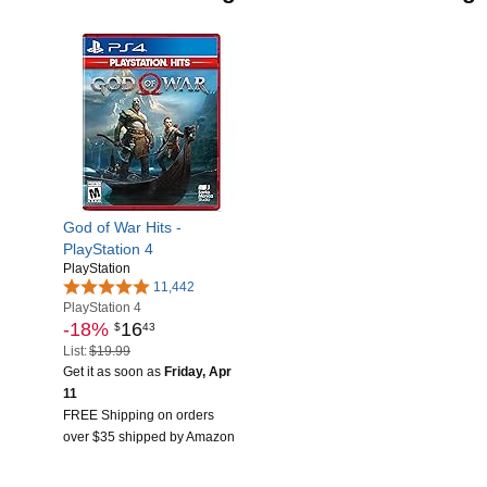
God of War Hits -
PlayStation 4
PlayStation
11,442
PlayStation 4
-18%
16
$
43
List:
$19.99
Get it as soon as
Friday, Apr
11
FREE Shipping on orders
over $35 shipped by Amazon