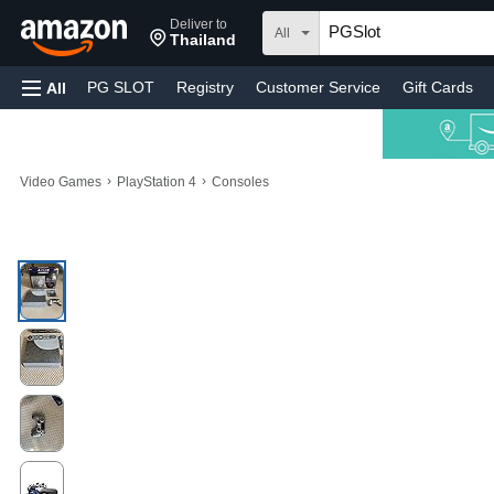
Deliver to
All
Thailand
PG SLOT
Registry
Customer Service
Gift Cards
All
›
›
Video Games
PlayStation 4
Consoles