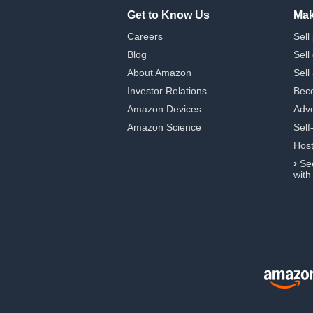
Get to Know Us
Mak
Careers
Sell
Blog
Sell
About Amazon
Sell
Investor Relations
Beco
Amazon Devices
Adve
Amazon Science
Self
Hos
›
Se
with