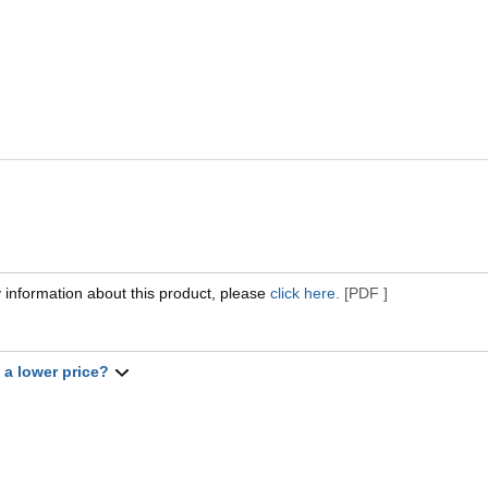
 information about this product, please
click here.
[PDF ]
t a lower price?