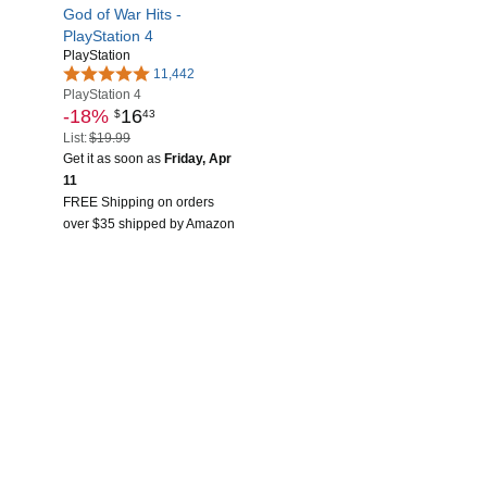
God of War Hits -
PlayStation 4
PlayStation
11,442
PlayStation 4
-18%
16
$
43
List:
$19.99
Get it as soon as
Friday, Apr
11
FREE Shipping on orders
over $35 shipped by Amazon