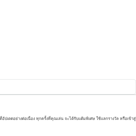
ปเดตอย่างต่อเนื่อง ทุกครั้งที่คุณเล่น จะได้รับแต้มพิเศษ ใช้แลกรางวัล หรือเข้าสู่