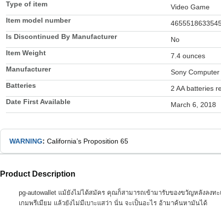
Type of item
Video Game
Item model number
465551863354
Is Discontinued By Manufacturer
No
Item Weight
7.4 ounces
Manufacturer
Sony Computer 
Batteries
2 AA batteries r
Date First Available
March 6, 2018
WARNING
:
California’s Proposition 65
Product Description
pg-autowallet แม้ยังไม่ได้สมัคร คุณก็สามารถเข้ามารับของขวัญหลังลงทะเบียน
เกมพรีเมียม แล้วยังไม่มีเบาะแสว่า นั่น จะเป็นอะไร อ้ามาค้นหามันได้