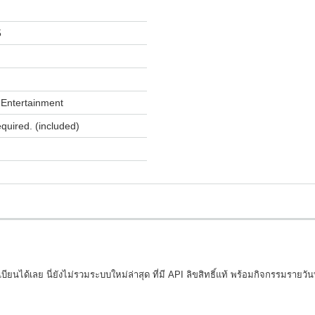
5
Entertainment
equired. (included)
ได้เลย นี่ยังไม่รวมระบบใหม่ล่าสุด ที่มี API ลิขสิทธิ์แท้ พร้อมกิจกรรมรายวันที่อั