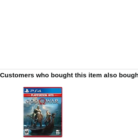
Customers who bought this item also bough