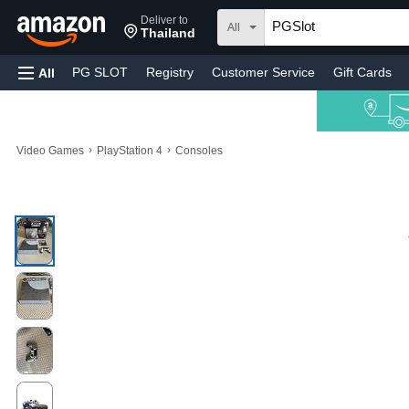
Deliver to
All
Thailand
PG SLOT
Registry
Customer Service
Gift Cards
All
›
›
Video Games
PlayStation 4
Consoles