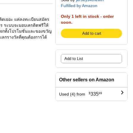
Fulfilled by Amazon
Only 1 left in stock - order
คิดเยอะ แค่ลงทะเบียนสมัคร
soon.
ัคร ระบบจะมอบเครดิตฟรีให้
แจกทั้งโปรโมชั่นและของขวัญ
Add to cart
ลกรางวัลที่คุณต้องการได้
Add to List
Other sellers on Amazon
$
335
99
Used (4) from