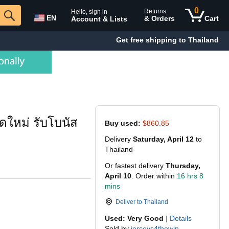
0
Returns
Hello, sign in
EN
& Orders
Cart
Account & Lists
Get free shipping to Thailand
ดใหม่ รับโบนัส
Buy used:
$860.85
Delivery
Saturday, April 12
to
Thailand
Or fastest delivery
Thursday,
April 10
. Order within
16 hrs 8
mins
Deliver to
Thailand
Used: Very Good
|
Details
Sold by
jerseys4thewin