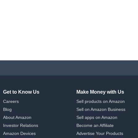
Get to Know Us
Make Money with Us
Careers
Sell products on Amazon
Blog
Sell on Amazon Business
About Amazon
Sell apps on Amazon
Investor Relations
Become an Affiliate
Amazon Devices
Advertise Your Products