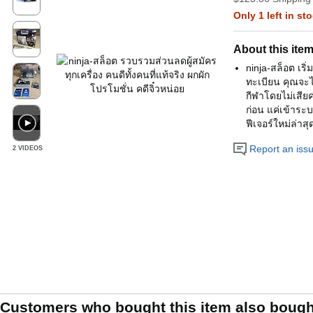
Only 1 left in st
About this ite
ninja-สล็อต เร
ทะเบียน คุณจะไ
กีฬาโดยไม่เสียค
ก่อน แค่เข้าระ
ฟีเจอร์ใหม่ล่า
Report an issue
2 VIDEOS
Customers who bought this item also bough