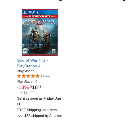
God of War Hits -
PlayStation 4
PlayStation
11,442
PlayStation 4
-18%
16
$
43
List:
$19.99
Get it as soon as
Friday, Apr
11
FREE Shipping on orders
over $35 shipped by Amazon