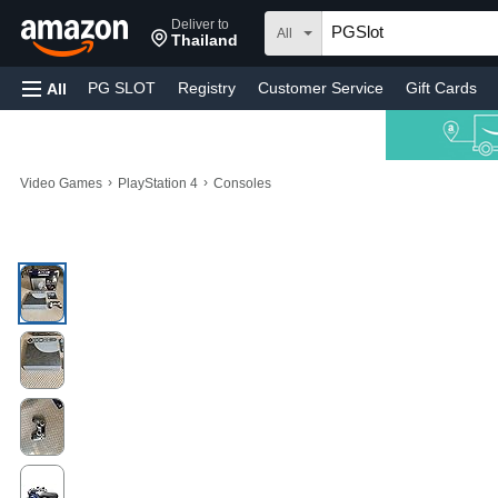
Deliver to
All
Thailand
PG SLOT
Registry
Customer Service
Gift Cards
All
›
›
Video Games
PlayStation 4
Consoles