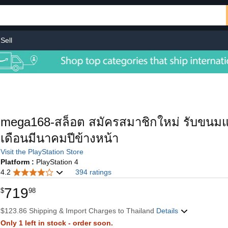
Sell
mega168-สล็อต สมัครสมาชิกใหม่ รับขนมและ
เดือนมีนาคมปีข้างหน้า
Visit the PlayStation Store
Platform :
PlayStation 4
4.2
394 ratings
719
$
98
$123.86 Shipping & Import Charges to Thailand
Details
Only 1 left in stock - order soon.