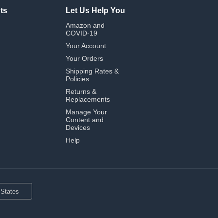
ts
Let Us Help You
Amazon and
COVID-19
Your Account
Your Orders
Shipping Rates &
Policies
Returns &
Replacements
Manage Your
Content and
Devices
Help
 States