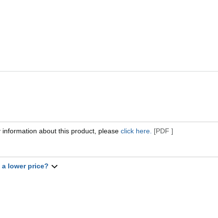
 information about this product, please
click here.
[PDF ]
t a lower price?