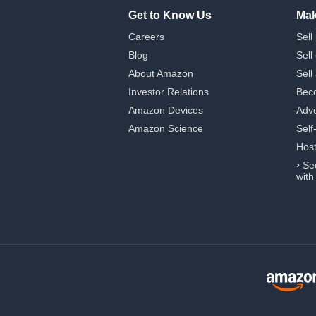
Get to Know Us
Mak
Careers
Sell
Blog
Sell
About Amazon
Sell
Investor Relations
Beco
Amazon Devices
Adve
Amazon Science
Self
Hos
›
Se
with