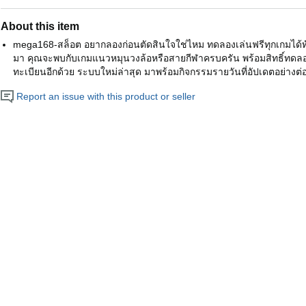
About this item
mega168-สล็อต อยากลองก่อนตัดสินใจใช่ไหม ทดลองเล่นฟรีทุกเกมได้ทันที
มา คุณจะพบกับเกมแนวหมุนวงล้อหรือสายกีฬาครบครัน พร้อมสิทธิ์ทด
ทะเบียนอีกด้วย ระบบใหม่ล่าสุด มาพร้อมกิจกรรมรายวันที่อัปเดตอย่างต่อ
Report an issue with this product or seller