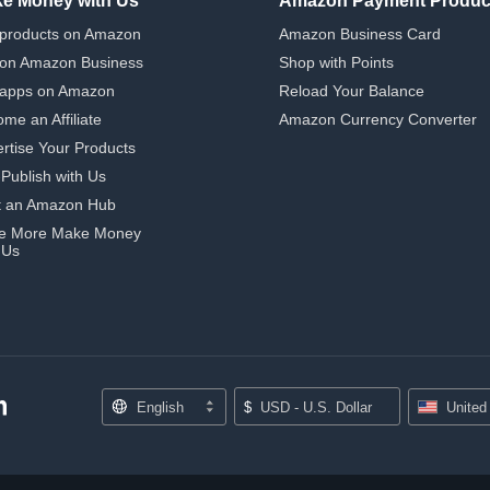
e Money with Us
Amazon Payment Produc
 products on Amazon
Amazon Business Card
 on Amazon Business
Shop with Points
 apps on Amazon
Reload Your Balance
me an Affiliate
Amazon Currency Converter
rtise Your Products
-Publish with Us
t an Amazon Hub
e More Make Money
 Us
English
$
USD - U.S. Dollar
United