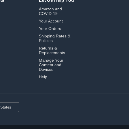
ts
Let Us Help You
Amazon and
COVID-19
Your Account
Your Orders
Shipping Rates &
Policies
Returns &
Replacements
Manage Your
Content and
Devices
Help
 States