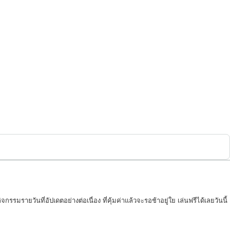
รมรายวันที่อัปเดตอย่างต่อเนื่อง ที่คุ้มค่าแล้วจะรอช้าอยู่ใย เล่นฟรีได้เลยวันนี้