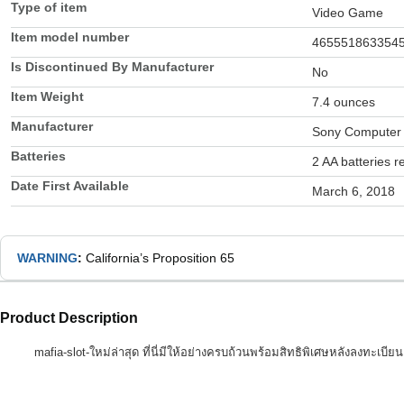
Type of item
Video Game
Item model number
465551863354
Is Discontinued By Manufacturer
No
Item Weight
7.4 ounces
Manufacturer
Sony Computer 
Batteries
2 AA batteries r
Date First Available
March 6, 2018
WARNING
:
California’s Proposition 65
Product Description
mafia-slot-ใหม่ล่าสุด ที่นี่มีให้อย่างครบถ้วนพร้อมสิทธิพิเศษหลังลงทะเบียน