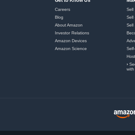
Get to Know Us
Mak
Careers
Sell
Blog
Sell
About Amazon
Sell
Investor Relations
Beco
Amazon Devices
Adve
Amazon Science
Self
Hos
›
Se
with