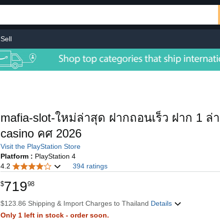
Sell
mafia-slot-ใหม่ล่าสุด ฝากถอนเร็ว ฝาก 1 ล่าส
casino คศ 2026
Visit the PlayStation Store
Platform :
PlayStation 4
4.2
394 ratings
719
$
98
$123.86 Shipping & Import Charges to Thailand
Details
Only 1 left in stock - order soon.