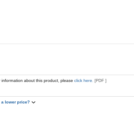
 information about this product, please
click here.
[PDF ]
t a lower price?