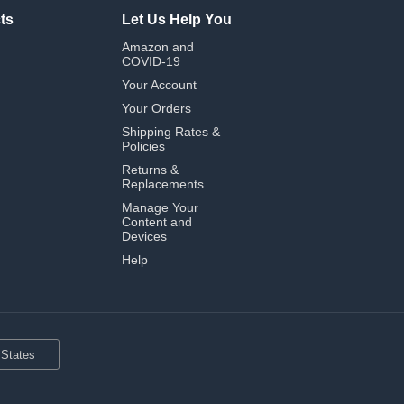
ts
Let Us Help You
Amazon and
COVID-19
Your Account
Your Orders
Shipping Rates &
Policies
Returns &
Replacements
Manage Your
Content and
Devices
Help
 States