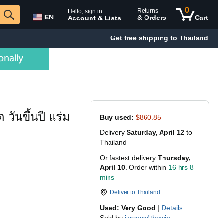
0
Returns
Hello, sign in
EN
& Orders
Cart
Account & Lists
Get free shipping to Thailand
 วันขึ้นปี แร่ม
Buy used:
$860.85
Delivery
Saturday, April 12
to
Thailand
Or fastest delivery
Thursday,
April 10
. Order within
16 hrs 8
mins
Deliver to
Thailand
Used: Very Good
|
Details
Sold by
jerseys4thewin