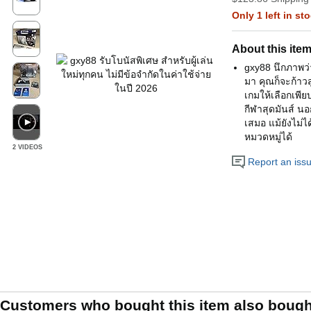
Only 1 left in st
About this ite
gxy88 นึกภาพว่า
มา คุณก็จะก้าว
เกมให้เลือกเพียบ
กีฬาสุดมันส์ นอก
เสมอ แม้ยังไม
หมวดหมู่ได้
2 VIDEOS
Report an issue
Customers who bought this item also bough