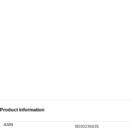
Product information
ASIN
B030236635