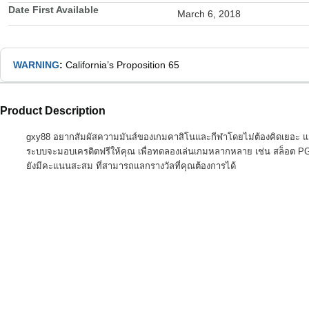
Date First Available
March 6, 2018
WARNING
:
California’s Proposition 65
Product Description
gxy88 อยากสัมผัสความมันส์ของเกมคาสิโนและกีฬาโดยไม่ต้องคิดเยอะ แค่
ระบบจะมอบเครดิตฟรีให้คุณ เพื่อทดลองเล่นเกมหลากหลาย เช่น สล็อต PG 
ยังมีคะแนนสะสม ที่สามารถแลกรางวัลที่คุณต้องการได้