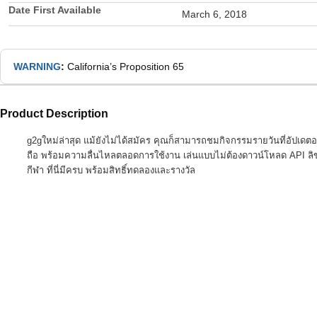
Date First Available
March 6, 2018
WARNING
:
California’s Proposition 65
Product Description
g2gใหม่ล่าสุด แม้ยังไม่ได้สมัคร คุณก็สามารถชมกิจกรรมรายวันที่อัปเดตอย่
ถือ พร้อมความลื่นไหลตลอดการใช้งาน เล่นแบบไม่ต้องดาวน์โหลด API ลิขส
กีฬา ที่นี่มีครบ พร้อมสิทธิ์ทดลองและรางวัล