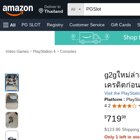
Deliver to
All
Thailand
PG SLOT
Registry
Customer Service
Gift Cards
S
All
›
›
Video Games
PlayStation 4
Consoles
g2gใหม่ล่า
เครดิตก่อน
Visit the PlayStat
Platform :
PlaySt
4.2
719
$
98
$123.86 Shipping
Only 1 left in st