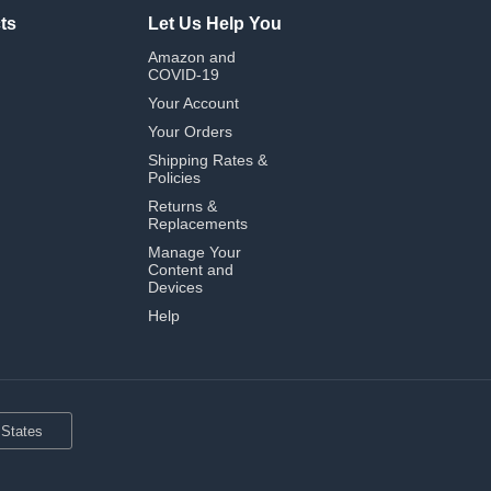
ts
Let Us Help You
Amazon and
COVID-19
Your Account
Your Orders
Shipping Rates &
Policies
Returns &
Replacements
Manage Your
Content and
Devices
Help
 States