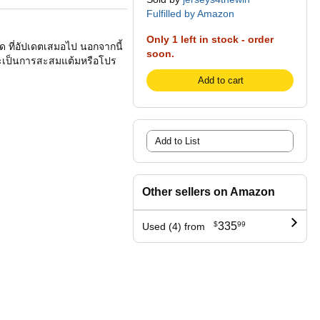
Fulfilled by Amazon
Only 1 left in stock - order
ุด ที่อัปเดตเสมอไป นอกจากนี้
soon.
จะเป็นการสะสมแต้มหรือโปร
Add to cart
Add to List
Other sellers on Amazon
$
335
99
Used (4) from