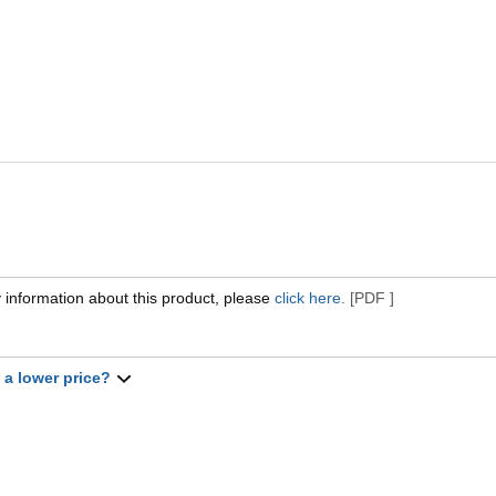
 information about this product, please
click here.
[PDF ]
t a lower price?