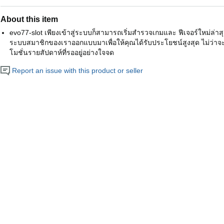
About this item
evo77-slot เพียงเข้าสู่ระบบก็สามารถเริ่มสำรวจเกมและ ฟีเจอร์ใหม่ล่าส
ระบบสมาชิกของเราออกแบบมาเพื่อให้คุณได้รับประโยชน์สูงสุด ไม่ว่า
โมชั่นรายสัปดาห์ที่รออยู่อย่างใจจด
Report an issue with this product or seller