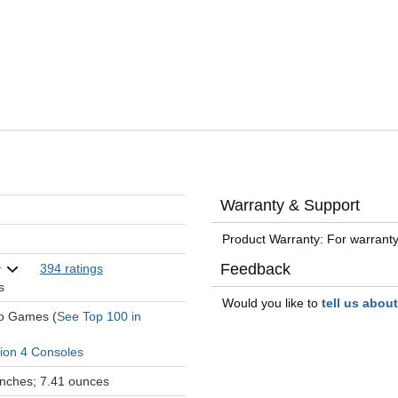
Warranty & Support
Product Warranty: For warranty
Feedback
394 ratings
s
Would you like to
tell us abou
eo Games (
See Top 100 in
tion 4 Consoles
 inches; 7.41 ounces