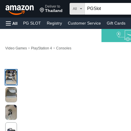
Deliver to
All
Thailand
PG SLOT
Registry
Customer Service
Gift Cards
All
›
›
Video Games
PlayStation 4
Consoles