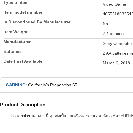
Type of item
Video Game
Item model number
465551863354
Is Discontinued By Manufacturer
No
Item Weight
7.4 ounces
Manufacturer
Sony Computer 
Batteries
2 AA batteries r
Date First Available
March 6, 2018
WARNING
:
California’s Proposition 65
Product Description
bookmaker นอกจากนี้ คุณยังเป็นส่วนหนึ่งของระบบสมาชิกสุดพิเศษที่มีโปรโ