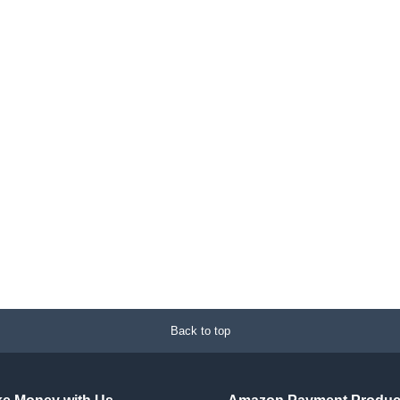
Back to top