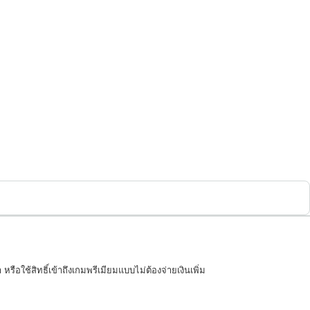
อใช้สิทธิ์เข้าถึงเกมพรีเมียมแบบไม่ต้องจ่ายเงินเพิ่ม