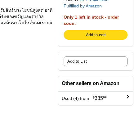
Fulfilled by Amazon
ับสิทธิประโยชน์สูงสุด อาทิ
ได้รับของขวัญและรางวัล
Only 1 left in stock - order
งแค่ค้นหาเว็บไซต์ของเราบน
soon.
Add to cart
Add to List
Other sellers on Amazon
$
335
99
Used (4) from