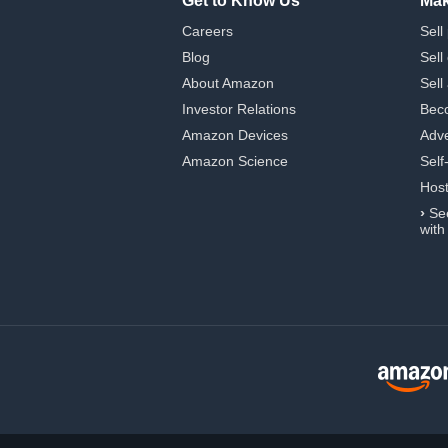
Get to Know Us
Mak
Careers
Sell
Blog
Sell
About Amazon
Sell
Investor Relations
Beco
Amazon Devices
Adve
Amazon Science
Self
Hos
›
Se
with