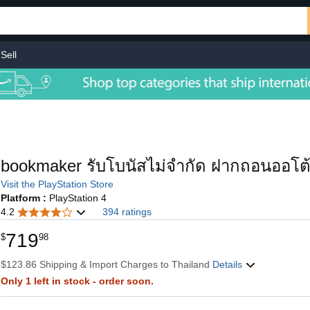
Sell
bookmaker รับโบนัสไม่จำกัด ฝากถอนออโต้
Visit the PlayStation Store
Platform :
PlayStation 4
4.2
394 ratings
719
$
98
$123.86 Shipping & Import Charges to Thailand
Details
Only 1 left in stock - order soon.