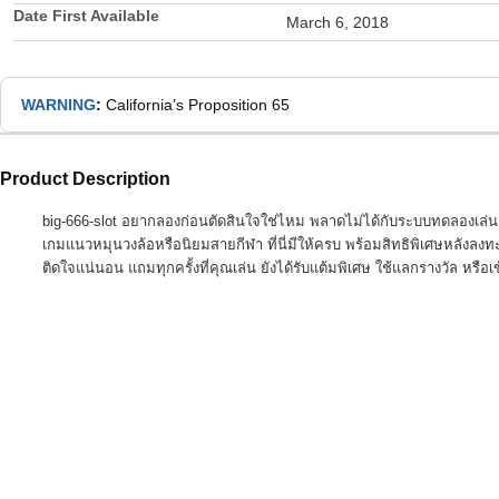
Date First Available
March 6, 2018
WARNING
:
California’s Proposition 65
Product Description
big-666-slot อยากลองก่อนตัดสินใจใช่ไหม พลาดไม่ได้กับระบบทดลองเล่นฟ
เกมแนวหมุนวงล้อหรือนิยมสายกีฬา ที่นี่มีให้ครบ พร้อมสิทธิพิเศษหลังลงทะเบ
ติดใจแน่นอน แถมทุกครั้งที่คุณเล่น ยังได้รับแต้มพิเศษ ใช้แลกรางวัล หรือเข