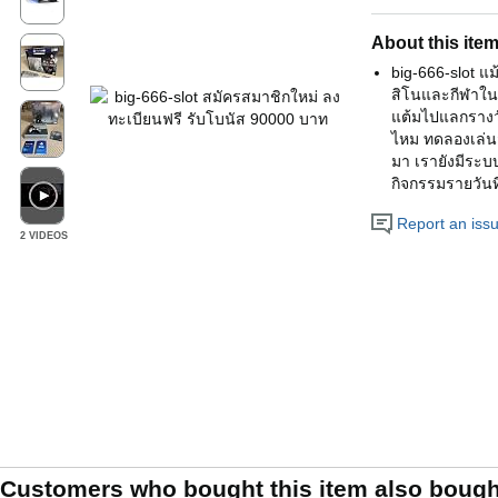
About this ite
big-666-slot แ
สิโนและกีฬาในท
แต้มไปแลกรางว
ไหม ทดลองเล่นฟร
มา เรายังมีระบบ
กิจกรรมรายวันที
Report an issue
2 VIDEOS
Customers who bought this item also bough