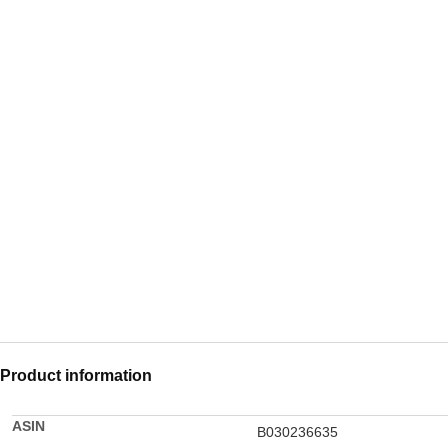
Product information
ASIN
B030236635