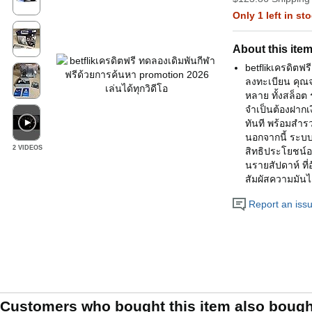
Only 1 left in st
About this ite
betflikเครดิตฟร
ลงทะเบียน คุณจ
หลาย ทั้งสล็อต 
จำเป็นต้องฝากเ
ทันที พร้อมสำรว
นอกจากนี้ ระบบ
2 VIDEOS
สิทธิประโยชน์อย
นรายสัปดาห์ ที่
สัมผัสความมันไ
Report an issue
Customers who bought this item also bough