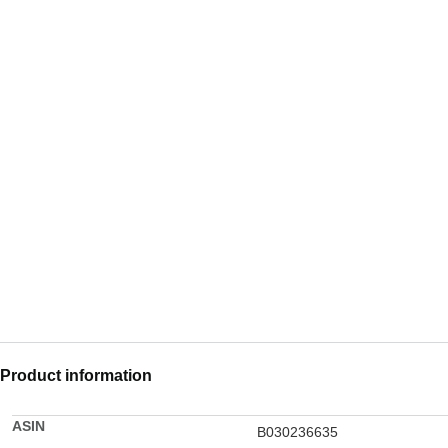
Product information
ASIN
B030236635