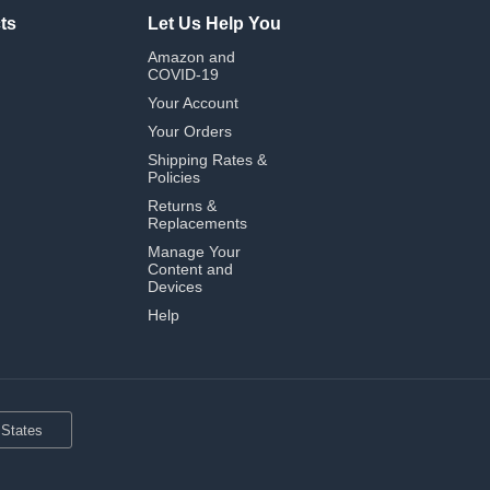
ts
Let Us Help You
Amazon and
COVID-19
Your Account
Your Orders
Shipping Rates &
Policies
Returns &
Replacements
Manage Your
Content and
Devices
Help
 States