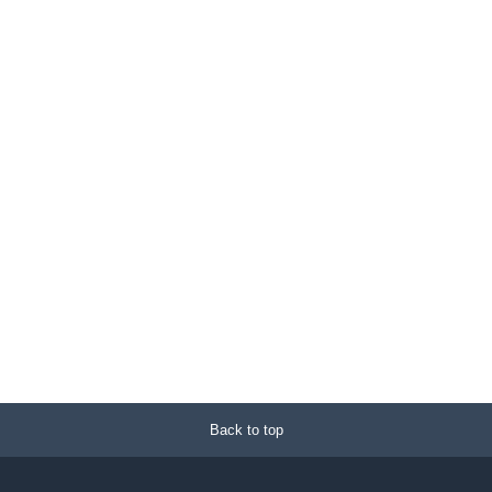
Back to top