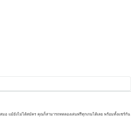
สมอ แม้ยังไม่ได้สมัคร คุณก็สามารถทดลองเล่นฟรีทุกเกมได้เลย พร้อมทั้งแชร์กัน