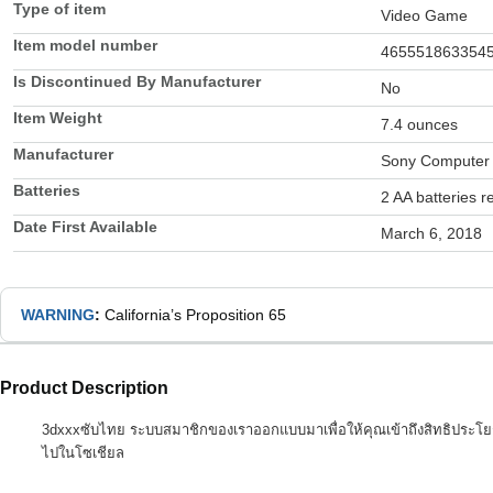
Type of item
Video Game
Item model number
465551863354
Is Discontinued By Manufacturer
No
Item Weight
7.4 ounces
Manufacturer
Sony Computer 
Batteries
2 AA batteries r
Date First Available
March 6, 2018
WARNING
:
California’s Proposition 65
Product Description
3dxxxซับไทย ระบบสมาชิกของเราออกแบบมาเพื่อให้คุณเข้าถึงสิทธิประโยชน์
ไปในโซเชียล