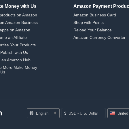
e Money with Us
Amazon Payment Produc
 products on Amazon
Amazon Business Card
 on Amazon Business
Shop with Points
 apps on Amazon
Reload Your Balance
me an Affiliate
Amazon Currency Converter
rtise Your Products
-Publish with Us
t an Amazon Hub
e More Make Money
 Us
English
$
USD - U.S. Dollar
United