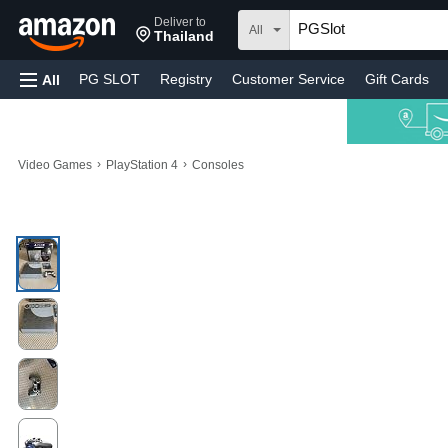
Deliver to
All
Thailand
PG SLOT
Registry
Customer Service
Gift Cards
All
›
›
Video Games
PlayStation 4
Consoles