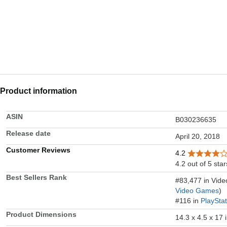
Product information
ASIN
B030236635
Release date
April 20, 2018
Customer Reviews
4.2
4.2 out of 5 star
Best Sellers Rank
#83,477 in Vid
Video Games
)
#116 in
PlaySta
Product Dimensions
14.3 x 4.5 x 17