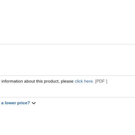
 information about this product, please
click here.
[PDF ]
t a lower price?