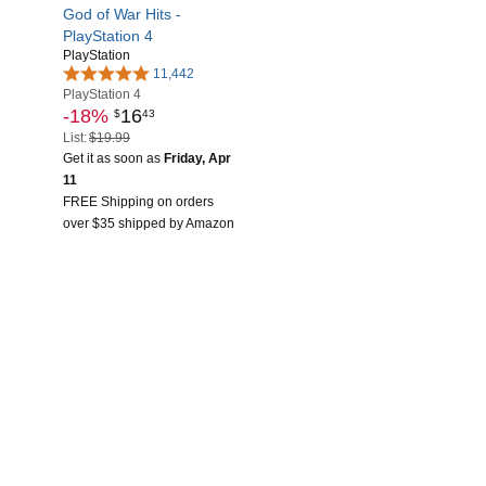
God of War Hits -
PlayStation 4
PlayStation
11,442
PlayStation 4
-18%
16
$
43
List:
$19.99
Get it as soon as
Friday, Apr
11
FREE Shipping on orders
over $35 shipped by Amazon