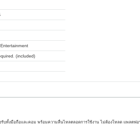
5
Entertainment
equired. (included)
รองรับทั้งมือถือและคอม พร้อมความลื่นไหลตลอดการใช้งาน ไม่ต้องโหลด แพลตฟอร์มเ