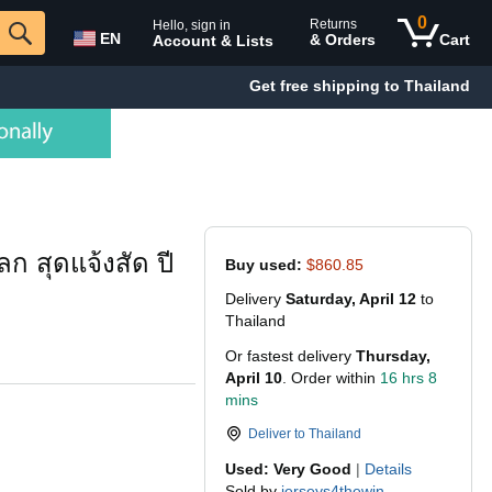
0
Returns
Hello, sign in
EN
& Orders
Cart
Account & Lists
Get free shipping to Thailand
 สุดแจ้งสัด ปี
Buy used:
$860.85
Delivery
Saturday, April 12
to
Thailand
Or fastest delivery
Thursday,
April 10
. Order within
16 hrs 8
mins
Deliver to
Thailand
Used: Very Good
|
Details
Sold by
jerseys4thewin