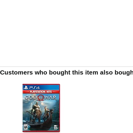
Customers who bought this item also bough