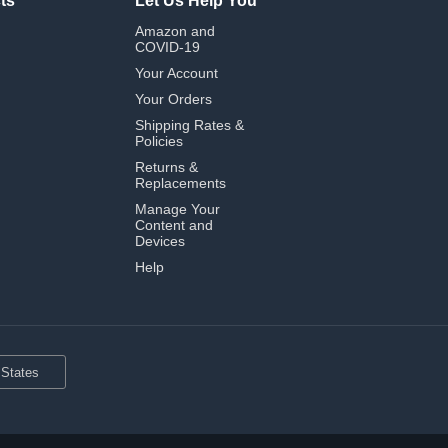
ts
Let Us Help You
Amazon and
COVID-19
Your Account
Your Orders
Shipping Rates &
Policies
Returns &
Replacements
Manage Your
Content and
Devices
Help
 States