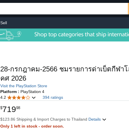
Sell
28-กรกฎาคม-2566 ชมรายการด่าเบ็ตกีฬาโลก
คศ 2026
Visit the PlayStation Store
Platform :
PlayStation 4
4.2
394 ratings
719
$
98
$123.86 Shipping & Import Charges to Thailand
Details
Only 1 left in stock - order soon.