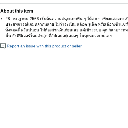
About this item
28-กรกฎาคม-2566 เริ่มต้นความสนุกแบบฟิน ๆ ได้ง่ายๆ เพียงแค่ลงทะเบี
ประสพการณ์เกมหลากหลาย ไม่ว่าจะเป็น สล็อต รูเล็ต หรือเลือกเข้าแชร
ทั้งหมดนี้ฟรีแน่นอน ไม่ต้องฝากเงินก่อนเลย แค่เข้าระบบ คุณก็สามารถทด
นั้น ยังมีฟีเจอร์ใหม่ล่าสุด ที่อัปเดตอยู่เสมอๆ ในทุกหมวดเกมเลย
Report an issue with this product or seller