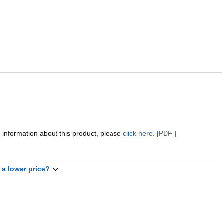
 information about this product, please
click here.
[PDF ]
t a lower price?