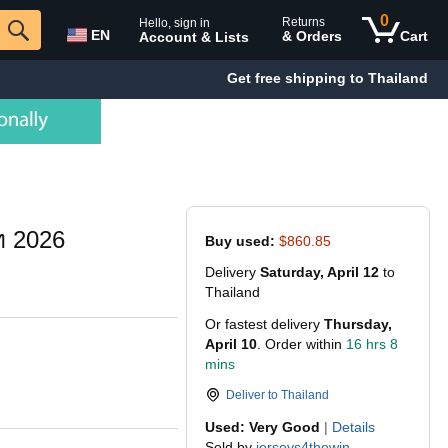
0
Returns
Hello, sign in
EN
& Orders
Cart
Account & Lists
Get free shipping to Thailand
ท 2026
Buy used:
$860.85
Delivery
Saturday, April 12
to
Thailand
Or fastest delivery
Thursday,
April 10
. Order within
16 hrs 8
mins
Deliver to
Thailand
Used: Very Good
|
Details
Sold by
jerseys4thewin