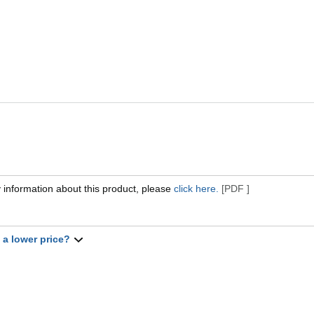
 information about this product, please
click here.
[PDF ]
t a lower price?