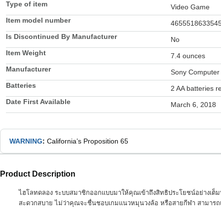
Type of item
Video Game
Item model number
465551863354
Is Discontinued By Manufacturer
No
Item Weight
7.4 ounces
Manufacturer
Sony Computer 
Batteries
2 AA batteries r
Date First Available
March 6, 2018
WARNING
:
California’s Proposition 65
Product Description
ไฮโลทดลอง ระบบสมาชิกออกแบบมาให้คุณเข้าถึงสิทธิประโยชน์อย่างเต็มที่
สะดวกสบาย ไม่ว่าคุณจะชื่นชอบเกมแนวหมุนวงล้อ หรือสายกีฬา สามารถเล่น