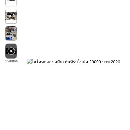
2 VIDEOS