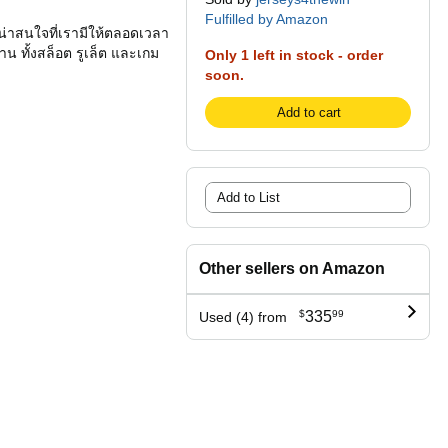
Fulfilled by Amazon
น่าสนใจที่เรามีให้ตลอดเวลา
าน ทั้งสล็อต รูเล็ต และเกม
Only 1 left in stock - order
soon.
Add to cart
Add to List
Other sellers on Amazon
$
335
99
Used (4) from