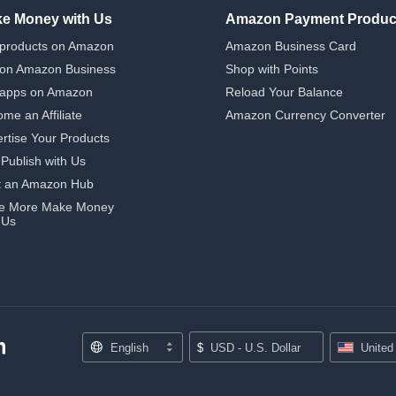
e Money with Us
Amazon Payment Produc
 products on Amazon
Amazon Business Card
 on Amazon Business
Shop with Points
 apps on Amazon
Reload Your Balance
me an Affiliate
Amazon Currency Converter
rtise Your Products
-Publish with Us
t an Amazon Hub
e More Make Money
 Us
English
$
USD - U.S. Dollar
United