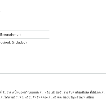
5
Entertainment
equired. (included)
 ไม่ว่าจะเป็นของขวัญแต้มสะสม หรือโปรโมชั่นรายสัปดาห์สุดพิเศษ ที่อัปเดตเสม
ได้ครบถ้วนที่นี่ พร้อมสิทธิ์ทดลองเล่นฟรี และของขวัญหลังลงทะเบียน