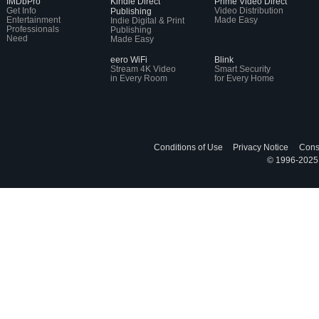
IMDbPro
Kindle Direct
Prime Video Direct
Get Info
Video Distribution
Publishing
Entertainment
Made Easy
Indie Digital & Print
Professionals
Publishing
Need
Made Easy
eero WiFi
Blink
Stream 4K Video
Smart Security
in Every Room
for Every Home
Conditions of Use
Privacy Notice
Cons
© 1996-2025, 