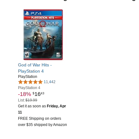
God of War Hits -
PlayStation 4
PlayStation
11,442
PlayStation 4
-18%
16
$
43
List:
$19.99
Get it as soon as
Friday, Apr
11
FREE Shipping on orders
over $35 shipped by Amazon