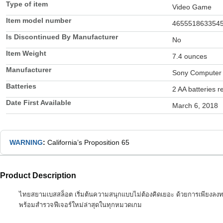
Type of item
Video Game
Item model number
465551863354
Is Discontinued By Manufacturer
No
Item Weight
7.4 ounces
Manufacturer
Sony Computer 
Batteries
2 AA batteries r
Date First Available
March 6, 2018
WARNING
:
California’s Proposition 65
Product Description
ไทยสยามเบสสล็อต เริ่มต้นความสนุกแบบไม่ต้องคิดเยอะ ด้วยการเพียงลงทะเ
พร้อมสำรวจฟีเจอร์ใหม่ล่าสุดในทุกหมวดเกม