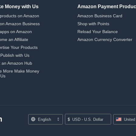
e Money with Us
Amazon Payment Produc
 products on Amazon
Amazon Business Card
 on Amazon Business
Shop with Points
 apps on Amazon
Reload Your Balance
me an Affiliate
Amazon Currency Converter
rtise Your Products
-Publish with Us
t an Amazon Hub
e More Make Money
 Us
English
$
USD - U.S. Dollar
United