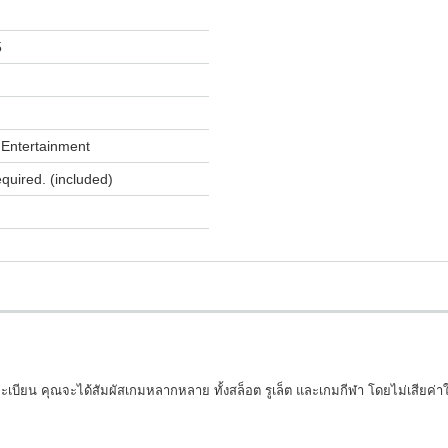
5
Entertainment
equired. (included)
บียน คุณจะได้สัมผัสเกมหลากหลาย ทั้งสล็อต รูเล็ต และเกมกีฬา โดยไม่เสียค่าใ