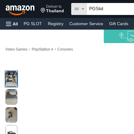
Deliver to
All
Thailand
PG SLOT
Registry
Customer Service
Gift Cards
All
›
›
Video Games
PlayStation 4
Consoles