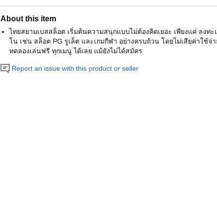
About this item
ไทยสยามเบสสล็อต เริ่มต้นความสนุกแบบไม่ต้องคิดเยอะ เพียงแค่ ลงทะเ
โน เช่น สล็อต PG รูเล็ต และเกมกีฬา อย่างครบถ้วน โดยไม่เสียค่าใช้จ่
ทดลองเล่นฟรี ทุกเมนู ได้เลย แม้ยังไม่ได้สมัคร
Report an issue with this product or seller