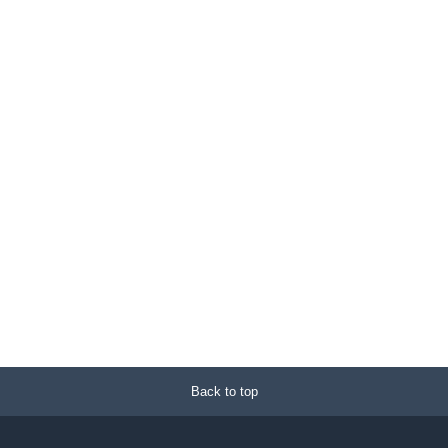
Back to top