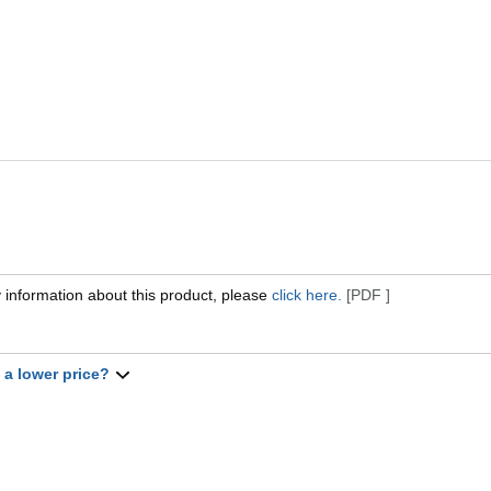
 information about this product, please
click here.
[PDF ]
t a lower price?