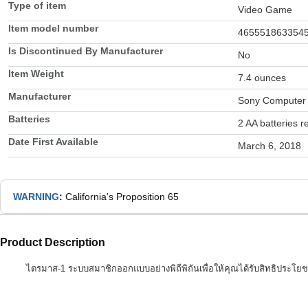
Type of item
Video Game
Item model number
465551863354
Is Discontinued By Manufacturer
No
Item Weight
7.4 ounces
Manufacturer
Sony Computer 
Batteries
2 AA batteries r
Date First Available
March 6, 2018
WARNING
:
California’s Proposition 65
Product Description
ไตรมาส-1 ระบบสมาชิกออกแบบอย่างพิถีพิถันเพื่อให้คุณได้รับสิทธิประโยชน์