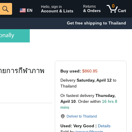
0
Returns
Hello, sign in
EN
& Orders
Cart
Account & Lists
Get free shipping to Thailand
รายการกีฬาภาพ
Buy used:
$860.85
Delivery
Saturday, April 12
to
Thailand
Or fastest delivery
Thursday,
April 10
. Order within
16 hrs 8
mins
Deliver to
Thailand
Used: Very Good
|
Details
Sold by
jerseys4thewin