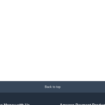
Back to top