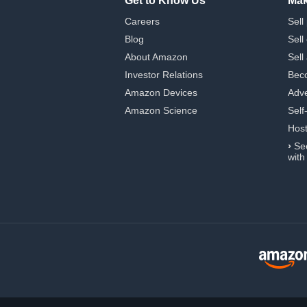
Get to Know Us
Mak
Careers
Sell
Blog
Sell
About Amazon
Sell
Investor Relations
Beco
Amazon Devices
Adve
Amazon Science
Self
Hos
›
Se
with