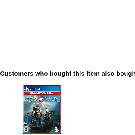
Customers who bought this item also bough