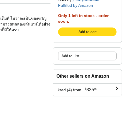
Fulfilled by Amazon
Only 1 left in stock - order
็มที่ ไม่ว่าจะเป็นของขวัญ
soon.
็สามารถทดลองเล่นเกมได้อย่าง
าก็มีให้ครบ
Add to cart
Add to List
Other sellers on Amazon
$
335
99
Used (4) from