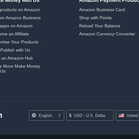
e Money with Us
Amazon Payment Produc
 products on Amazon
Amazon Business Card
 on Amazon Business
Shop with Points
 apps on Amazon
Reload Your Balance
me an Affiliate
Amazon Currency Converter
rtise Your Products
-Publish with Us
t an Amazon Hub
e More Make Money
 Us
English
$
USD - U.S. Dollar
United