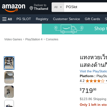
Deliver to
All
Thailand
PG SLOT
Registry
Customer Service
Gift Cards
S
All
›
›
Video Games
PlayStation 4
Consoles
แทงหวยเว็บ
แสดงด้านก
Visit the PlayStat
Platform :
PlaySt
4.2
719
$
98
$123.86 Shipping
Only 1 left in st