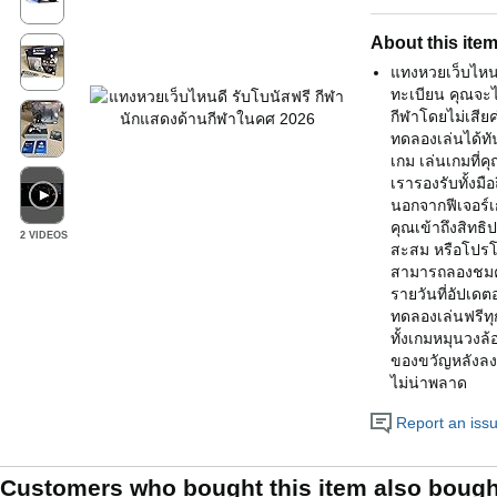
About this ite
แทงหวยเว็บไหนด
ทะเบียน คุณจะไ
กีฬาโดยไม่เสีย
ทดลองเล่นได้ทั
เกม เล่นเกมที
เรารองรับทั้ง
นอกจากฟีเจอร์เก
คุณเข้าถึงสิทธิ
2 VIDEOS
สะสม หรือโปรโมช
สามารถลองชมคว
รายวันที่อัปเดต
ทดลองเล่นฟรีทุกเ
ทั้งเกมหมุนวงล
ของขวัญหลังลงทะ
ไม่น่าพลาด
Report an issue
Customers who bought this item also bough