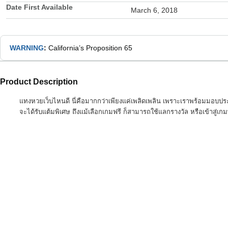
Date First Available
March 6, 2018
WARNING
:
California’s Proposition 65
Product Description
แทงหวยเว็บไหนดี นี่คือมากกว่าเพียงแค่เพลิดเพลิน เพราะเราพร้อมมอบประสบก
จะได้รับแต้มพิเศษ ถึงแม้เลือกเกมฟรี ก็สามารถใช้แลกรางวัล หรือเข้าสู่เกม