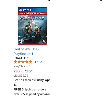
God of War Hits -
PlayStation 4
PlayStation
11,442
PlayStation 4
-18%
16
$
43
List:
$19.99
Get it as soon as
Friday, Apr
11
FREE Shipping on orders
over $35 shipped by Amazon