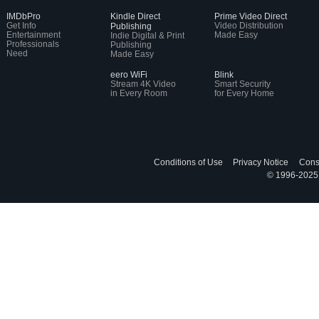
IMDbPro
Kindle Direct
Prime Video Direct
Get Info
Video Distribution
Publishing
Entertainment
Made Easy
Indie Digital & Print
Professionals
Publishing
Need
Made Easy
eero WiFi
Blink
Stream 4K Video
Smart Security
in Every Room
for Every Home
Conditions of Use
Privacy Notice
Cons
© 1996-2025, 