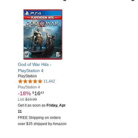
God of War Hits -
PlayStation 4
PlayStation
11,442
PlayStation 4
-18%
16
$
43
List:
$19.99
Get it as soon as
Friday, Apr
11
FREE Shipping on orders
over $35 shipped by Amazon