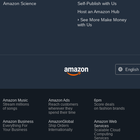
Amazon Science
Self-Publish with Us
Host an Amazon Hub
›
See More Make Money
with Us
English
Amazon Music
Amazon Ads
6pm
Stream millions
Reach customers
Score deals
of songs
wherever they
on fashion brands
spend their time
Amazon Business
AmazonGlobal
Amazon Web
Everything For
Ship Orders
Services
Your Business
Internationally
Scalable Cloud
Computing
Services