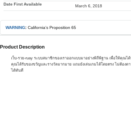
Date First Available
March 6, 2018
WARNING
:
California’s Proposition 65
Product Description
เว็บ-รวย-ruay ระบบสมาชิกของเราออกแบบมาอย่างพิถีพิฐาน เพื่อให้คุณได้ร
คุณได้รับของขวัญและรางวัลมากมาย แถมยังเล่นเกมได้โดยตรง ไม่ต้องดาว
ได้ทันที