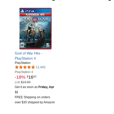
God of War Hits -
PlayStation 4
PlayStation
11,442
PlayStation 4
-18%
16
$
43
List:
$19.99
Get it as soon as
Friday, Apr
11
FREE Shipping on orders
over $35 shipped by Amazon