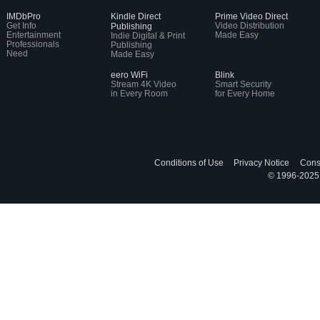
IMDbPro
Kindle Direct
Prime Video Direct
Get Info
Video Distribution
Publishing
Entertainment
Made Easy
Indie Digital & Print
Professionals
Publishing
Need
Made Easy
eero WiFi
Blink
Stream 4K Video
Smart Security
in Every Room
for Every Home
Conditions of Use
Privacy Notice
Cons
© 1996-2025, 