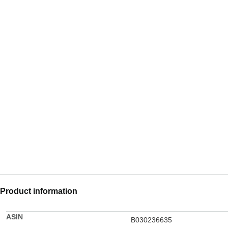
Product information
ASIN
B030236635