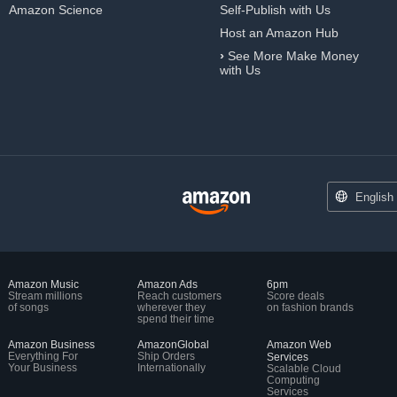
Amazon Science
Self-Publish with Us
Host an Amazon Hub
›
See More Make Money
with Us
English
Amazon Music
Amazon Ads
6pm
Stream millions
Reach customers
Score deals
of songs
wherever they
on fashion brands
spend their time
Amazon Business
AmazonGlobal
Amazon Web
Everything For
Ship Orders
Services
Your Business
Internationally
Scalable Cloud
Computing
Services