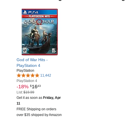
God of War Hits -
PlayStation 4
PlayStation
11,442
PlayStation 4
-18%
16
$
43
List:
$19.99
Get it as soon as
Friday, Apr
11
FREE Shipping on orders
over $35 shipped by Amazon