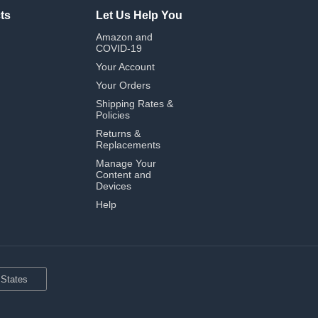
ts
Let Us Help You
Amazon and
COVID-19
Your Account
Your Orders
Shipping Rates &
Policies
Returns &
Replacements
Manage Your
Content and
Devices
Help
 States