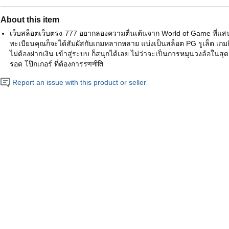
About this item
เว็บสล็อตเว็บตรง-777 อยากลองความตื่นเต้นจาก World of Game ที่แสน
ทะเบียนคุณก็จะได้สัมผัสกับเกมหลากหลาย แบ่งเป็นสล็อต PG รูเล็ต เก
ไม่ต้องฝากเงิน เข้าสู่ระบบ ก็สนุกได้เลย ไม่ว่าจะเป็นการหมุนวงล้อในสุ
รอด โป๊กเกอร์ ที่ต้องการรणनीति
Report an issue with this product or seller