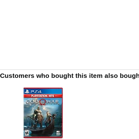
Customers who bought this item also bough