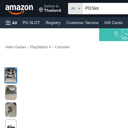
Deliver to
All
Thailand
PG SLOT
Registry
Customer Service
Gift Cards
All
›
›
Video Games
PlayStation 4
Consoles