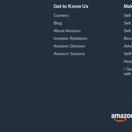
Get to Know Us
Mak
Careers
Sell
Blog
Sell
About Amazon
Sell
Investor Relations
Beco
Amazon Devices
Adve
Amazon Science
Self
Hos
›
Se
with