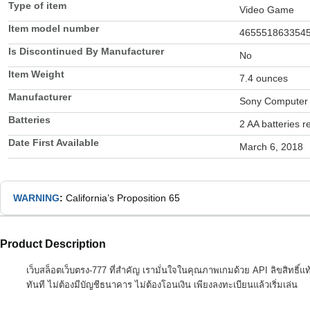
Type of item
Video Game
Item model number
465551863354
Is Discontinued By Manufacturer
No
Item Weight
7.4 ounces
Manufacturer
Sony Computer 
Batteries
2 AA batteries r
Date First Available
March 6, 2018
WARNING
:
California’s Proposition 65
Product Description
เว็บสล็อตเว็บตรง-777 ที่สำคัญ เรามั่นใจในคุณภาพเกมด้วย API ลิขสิทธิ์แท้ 
ทันที ไม่ต้องมีบัญชีธนาคาร ไม่ต้องโอนเงิน เพียงลงทะเบียนแล้วเริ่มเล่น