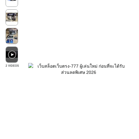
2 VIDEOS