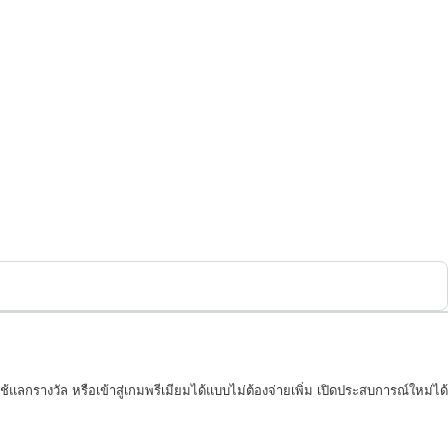
ใช้แลกรางวัล หรือเข้าสู่เกมพรีเมียมได้แบบไม่ต้องจ่ายเพิ่ม เปิดประสบการณ์ใหม่ได้