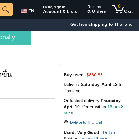
0
Returns
Hello, sign in
EN
& Orders
Cart
Account & Lists
Get free shipping to Thailand
ขึ้น
Buy used:
$860.85
Delivery
Saturday, April 12
to
Thailand
Or fastest delivery
Thursday,
April 10
. Order within
16 hrs 8
mins
Deliver to
Thailand
Used: Very Good
|
Details
Sold by
jerseys4thewin