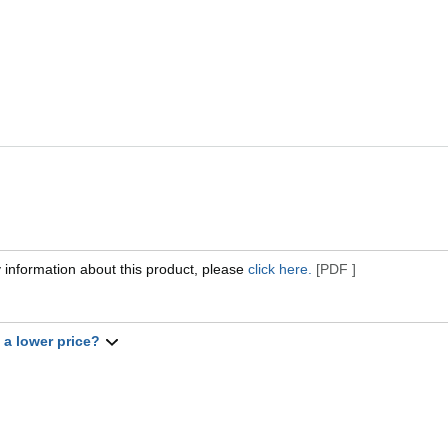
 information about this product, please
click here.
[PDF ]
t a lower price?