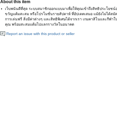
About this item
เว็บพนันดีที่สุด ระบบสมาชิกออกแบบมาเพื่อให้คุณเข้าถึงสิทธิประโยชน์อย
ขวัญแต้มสะสม หรือโปรโมชั่นรายสัปดาห์ ที่อัปเดตเสมอ แม้ยังไม่ได้สมัค
การเล่นฟรี สิ่งมีค่าต่างๆ และสิทธิพิเศษได้จากเรา เกมคาสิโนและกีฬาใน
คุณ พร้อมสะสมแต้มไปแลกรางวัลในอนาคต
Report an issue with this product or seller