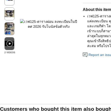
About this ite
เวฟ125-ตารางผ่
แค่ลงทะเบียน ค
และเกมกีฬา โดยไ
เข้าระบบก็สามา
ล่าสุดในทุกหม
คุณเข้าถึงสิทธิ
สะสม หรือโปรโม
2 VIDEOS
Report an issue
Customers who bought this item also bough