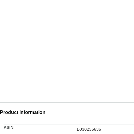
Product information
ASIN
B030236635