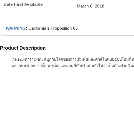
Date First Available
March 6, 2018
WARNING
:
California’s Proposition 65
Product Description
เวฟ125-ตารางผ่อน สนุกกับโลกของการเดิมพันและคาสิโนแบบฉบับใหม่ที่ทุกค
หลากหลายอย่าง สล็อต รูเล็ต และเกมกีฬาฟรี แถมยังไม่จำเป็นต้องฝากเงิ