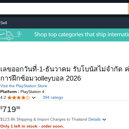
Sell
เลขออกวันที่-1-ธันวาคม รับโบนัสไม่จำกัด ค
การฝึกซ้อมวolleyบอล 2026
Visit the PlayStation Store
Platform :
PlayStation 4
4.2
394 ratings
719
$
98
$123.86 Shipping & Import Charges to Thailand
Details
Only 1 left in stock - order soon.