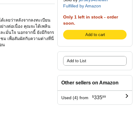
Fulfilled by Amazon
Only 1 left in stock - order
ได้เลยว่าหลังจากลงทะเบียน
soon.
่างต่อเนื่อง คุณจะได้เพลิน
ะมั่นใจ นอกจากนี้ ยังมีกิจกร
Add to cart
ม เพื่อสัมผัสกับความต่างที่นี่
นอน
Add to List
Other sellers on Amazon
$
335
99
Used (4) from