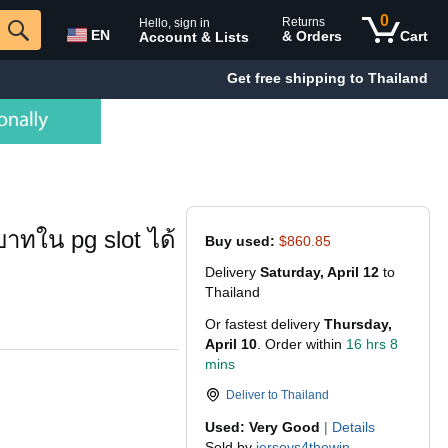
0
Returns
Hello, sign in
EN
& Orders
Cart
Account & Lists
Get free shipping to Thailand
บาทใน pg slot ได้
Buy used:
$860.85
Delivery
Saturday, April 12
to
Thailand
Or fastest delivery
Thursday,
April 10
. Order within
16 hrs 8
mins
Deliver to
Thailand
Used: Very Good
|
Details
Sold by
jerseys4thewin