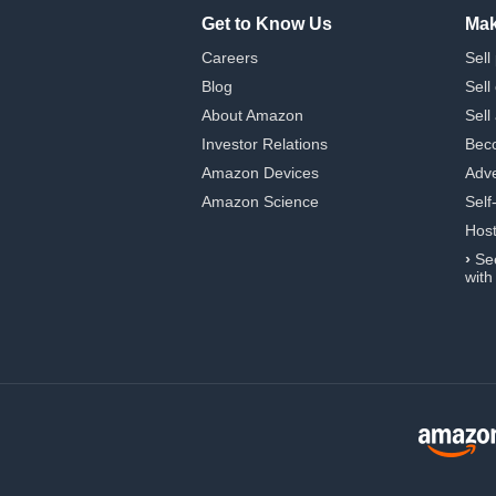
Get to Know Us
Mak
Careers
Sell
Blog
Sell
About Amazon
Sell
Investor Relations
Beco
Amazon Devices
Adve
Amazon Science
Self
Hos
›
Se
with