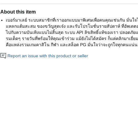
About this item
เบอร์มาเลย์ ระบบสมาชิกที่เราออกแบบมาพิเศษเพื่อคนคุณเช่นกัน มั่นใจ
แหลกแต้มสะสม ของขวัญสุดเจ๋ง และรับโปรโมชั่นรายสัปดาห์ ที่อัพเดตอย
ไปกับความบันเทิงแบบไม่สิ้นสุด ระบบ API ลิขสิทธิ์แท้ของเรา ปลอดภัยแล
รมเด็ดๆ รายวันที่พร้อมให้คุณเข้าร่วม แม้ยังไม่ได้สมัคร ก็แค่คลิกมาเยี่ยมช
คือแหล่งรวมเกมคาสิโน กีฬา และสล็อต PG มั่นใจว่าจะถูกใจทุกคนแน่
Report an issue with this product or seller