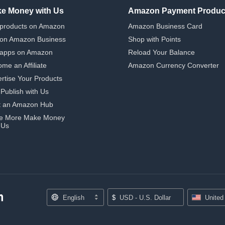
e Money with Us
Amazon Payment Produc
 products on Amazon
Amazon Business Card
 on Amazon Business
Shop with Points
 apps on Amazon
Reload Your Balance
me an Affiliate
Amazon Currency Converter
rtise Your Products
-Publish with Us
t an Amazon Hub
e More Make Money
 Us
English
$
USD - U.S. Dollar
United