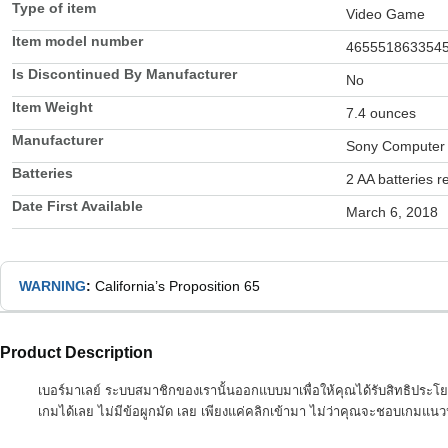
Type of item
Video Game
Item model number
465551863354
Is Discontinued By Manufacturer
No
Item Weight
7.4 ounces
Manufacturer
Sony Computer 
Batteries
2 AA batteries r
Date First Available
March 6, 2018
WARNING
:
California’s Proposition 65
Product Description
เบอร์มาเลย์ ระบบสมาชิกของเรานั้นออกแบบมาเพื่อให้คุณได้รับสิทธิประโยช
เกมได้เลย ไม่มีข้อผูกมัด เลย เพียงแค่คลิกเข้ามา ไม่ว่าคุณจะชอบเกมแน