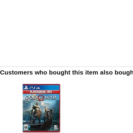
Customers who bought this item also bough