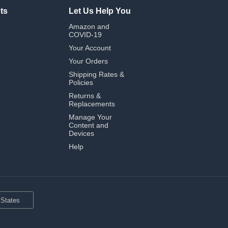
ts
Let Us Help You
Amazon and
COVID-19
Your Account
Your Orders
Shipping Rates &
Policies
Returns &
Replacements
Manage Your
Content and
Devices
Help
 States