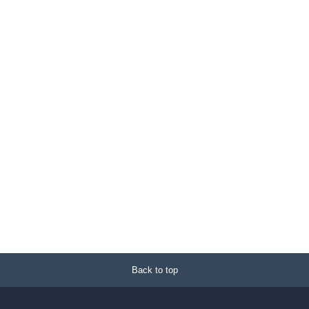
Back to top