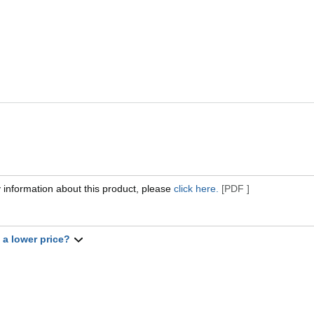
 information about this product, please
click here.
[PDF ]
t a lower price?