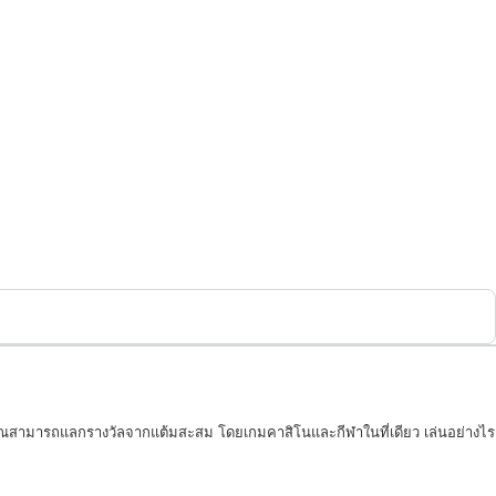
อ คุณสามารถแลกรางวัลจากแต้มสะสม โดยเกมคาสิโนและกีฬาในที่เดียว เล่นอย่างไร