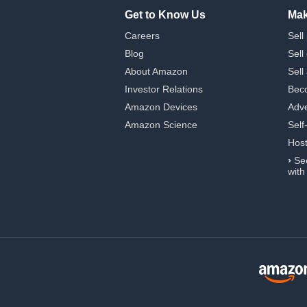
Get to Know Us
Mak
Careers
Sell
Blog
Sell
About Amazon
Sell
Investor Relations
Beco
Amazon Devices
Adve
Amazon Science
Self
Hos
›
Se
with