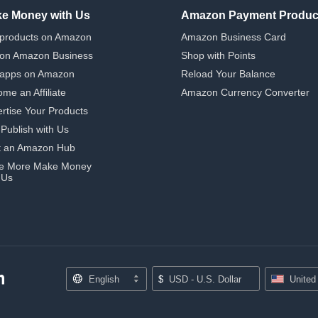
e Money with Us
Amazon Payment Produc
 products on Amazon
Amazon Business Card
 on Amazon Business
Shop with Points
 apps on Amazon
Reload Your Balance
me an Affiliate
Amazon Currency Converter
rtise Your Products
-Publish with Us
t an Amazon Hub
e More Make Money
 Us
English
$
USD - U.S. Dollar
United