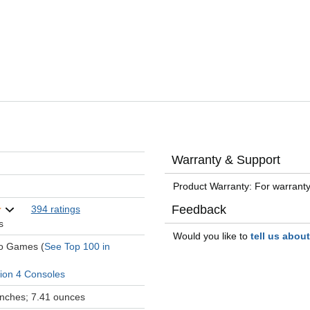
Warranty & Support
Product Warranty: For warranty
Feedback
394 ratings
s
Would you like to
tell us abou
eo Games (
See Top 100 in
tion 4 Consoles
 inches; 7.41 ounces