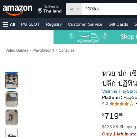
Deliver to
All
Thailand
PG SLOT
Registry
Customer Service
Gift Cards
S
All
›
›
Video Games
PlayStation 4
Consoles
หวย-ปก-เขี
ปลีก ปฏิทิ
Visit the PlayStat
Platform :
PlaySt
4.2
719
$
98
$123.86 Shipping
Only 1 left in st