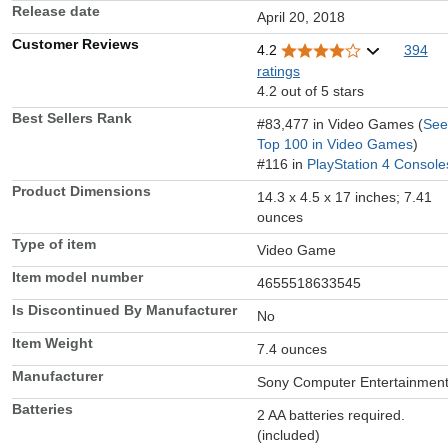
Release date
April 20, 2018
Customer Reviews
4.2
394
ratings
4.2 out of 5 stars
Best Sellers Rank
#83,477 in Video Games (
See
Top 100 in Video Games
)
#116 in
PlayStation 4 Console
Product Dimensions
14.3 x 4.5 x 17 inches; 7.41
ounces
Type of item
Video Game
Item model number
4655518633545
Is Discontinued By Manufacturer
No
Item Weight
7.4 ounces
Manufacturer
Sony Computer Entertainmen
Batteries
2 AA batteries required.
(included)