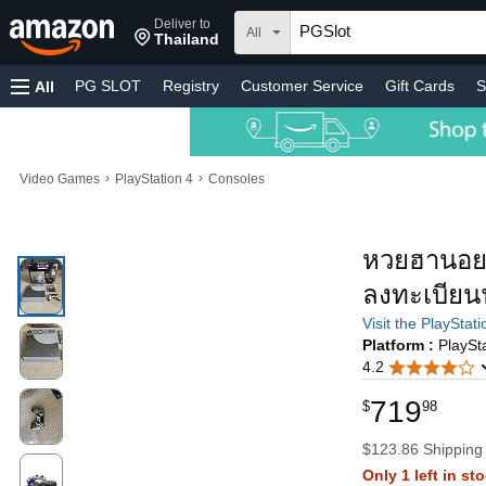
Deliver to
All
Thailand
PG SLOT
Registry
Customer Service
Gift Cards
S
All
›
›
Video Games
PlayStation 4
Consoles
หวยฮานอย-
ลงทะเบียนฟ
Visit the PlayStat
Platform :
PlaySt
4.2
719
$
98
$123.86 Shipping
Only 1 left in st