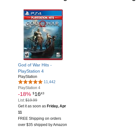
God of War Hits -
PlayStation 4
PlayStation
11,442
PlayStation 4
-18%
16
$
43
List:
$19.99
Get it as soon as
Friday, Apr
11
FREE Shipping on orders
over $35 shipped by Amazon