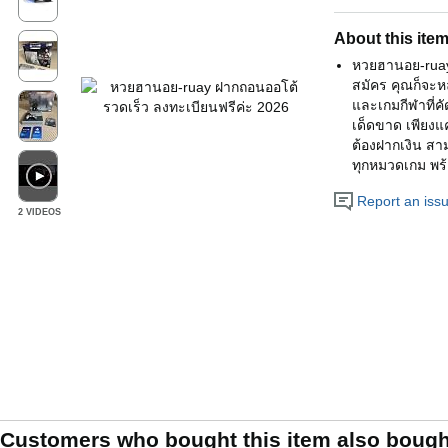
About this ite
หวยฮานอย-ruay 
สมัคร คุณก็จะหล
และเกมกีฬาที่ค
เด็ดขาด เพียงแ
ต้องฝากเงิน ส
ทุกหมวดเกม พร้อ
Report an issue
2 VIDEOS
Customers who bought this item also bough