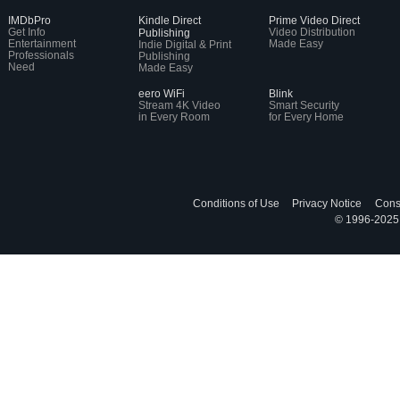
IMDbPro
Kindle Direct
Prime Video Direct
Get Info
Video Distribution
Publishing
Entertainment
Made Easy
Indie Digital & Print
Professionals
Publishing
Need
Made Easy
eero WiFi
Blink
Stream 4K Video
Smart Security
in Every Room
for Every Home
Conditions of Use
Privacy Notice
Cons
© 1996-2025, 