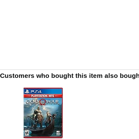
Customers who bought this item also bough