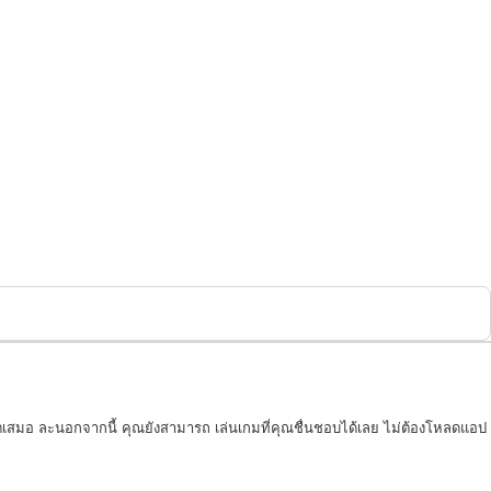
ดตเสมอ ละนอกจากนี้ คุณยังสามารถ เล่นเกมที่คุณชื่นชอบได้เลย ไม่ต้องโหลดแอป