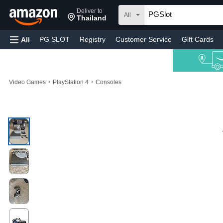
Deliver to
All
Thailand
PG SLOT
Registry
Customer Service
Gift Cards
All
›
›
Video Games
PlayStation 4
Consoles