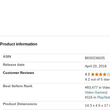
Product information
ASIN
B030236635
Release date
April 20, 2018
Customer Reviews
4.2
4.2 out of 5 star
Best Sellers Rank
#83,477 in Vid
Video Games
)
#116 in
PlaySta
Product Dimensions
14.3 x 4.5 x 17