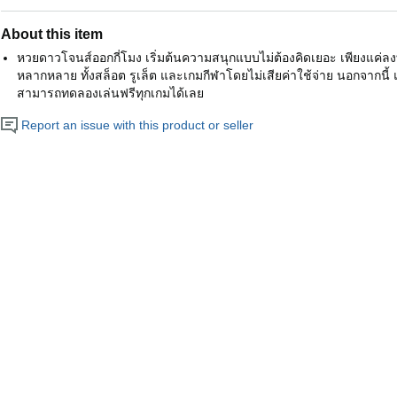
About this item
หวยดาวโจนส์ออกกี่โมง เริ่มต้นความสนุกแบบไม่ต้องคิดเยอะ เพียงแค่ลง
หลากหลาย ทั้งสล็อต รูเล็ต และเกมกีฬาโดยไม่เสียค่าใช้จ่าย นอกจากนี้ แม
สามารถทดลองเล่นฟรีทุกเกมได้เลย
Report an issue with this product or seller