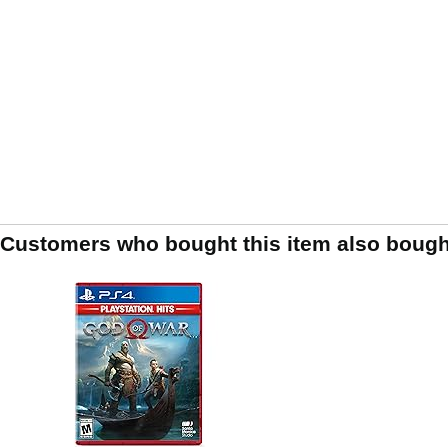
Customers who bought this item also bough