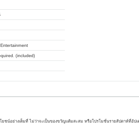
5
Entertainment
equired. (included)
ชน์อย่างเต็มที่ ไม่ว่าจะเป็นของขวัญแต้มสะสม หรือโปรโมชั่นรายสัปดาห์ที่อัป