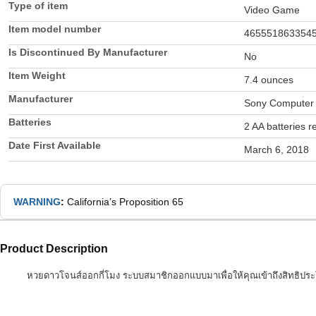
Type of item
Video Game
Item model number
465551863354
Is Discontinued By Manufacturer
No
Item Weight
7.4 ounces
Manufacturer
Sony Computer 
Batteries
2 AA batteries r
Date First Available
March 6, 2018
WARNING
:
California’s Proposition 65
Product Description
หวยดาวโจนส์ออกกี่โมง ระบบสมาชิกออกแบบมาเพื่อให้คุณเข้าถึงสิทธิประโย