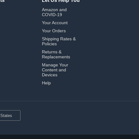
ts
Let Us Help You
Amazon and
COVID-19
Your Account
Your Orders
Shipping Rates &
Policies
Returns &
Replacements
Manage Your
Content and
Devices
Help
 States