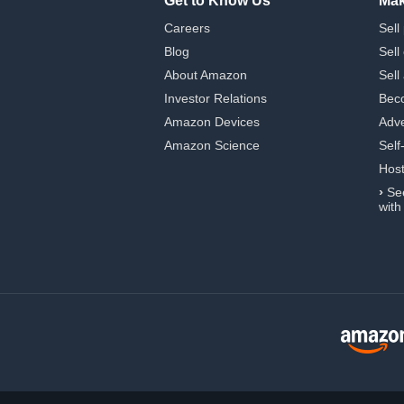
Get to Know Us
Mak
Careers
Sell
Blog
Sell
About Amazon
Sell
Investor Relations
Beco
Amazon Devices
Adve
Amazon Science
Self
Hos
›
Se
with