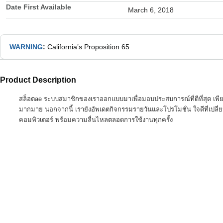
Date First Available
March 6, 2018
WARNING
:
California’s Proposition 65
Product Description
สล็อตae ระบบสมาชิกของเราออกแบบมาเพื่อมอบประสบการณ์ที่ดีที่สุด เพีย
มากมาย นอกจากนี้ เรายังอัพเดตกิจกรรมรายวันและโปรโมชั่น ใจดีที่เปลี
คอมพิวเตอร์ พร้อมความลื่นไหลตลอดการใช้งานทุกครั้ง