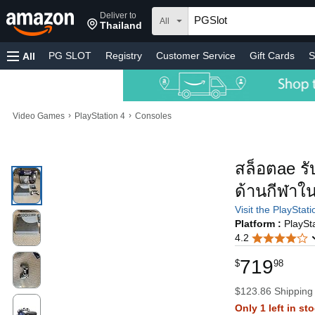
Deliver to
All
Thailand
PG SLOT
Registry
Customer Service
Gift Cards
S
All
›
›
Video Games
PlayStation 4
Consoles
สล็อตae รั
ด้านกีฬาใ
Visit the PlayStat
Platform :
PlaySt
4.2
719
$
98
$123.86 Shipping
Only 1 left in st