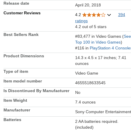
Release date
April 20, 2018
Customer Reviews
4.2
394
ratings
4.2 out of 5 stars
Best Sellers Rank
#83,477 in Video Games (
See
Top 100 in Video Games
)
#116 in
PlayStation 4 Console
Product Dimensions
14.3 x 4.5 x 17 inches; 7.41
ounces
Type of item
Video Game
Item model number
4655518633545
Is Discontinued By Manufacturer
No
Item Weight
7.4 ounces
Manufacturer
Sony Computer Entertainmen
Batteries
2 AA batteries required.
(included)