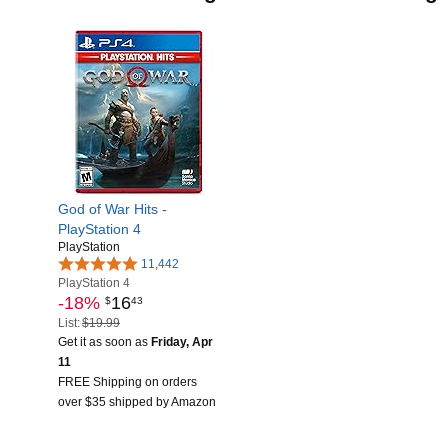
God of War Hits -
PlayStation 4
PlayStation
11,442
PlayStation 4
-18%
16
$
43
List:
$19.99
Get it as soon as
Friday, Apr
11
FREE Shipping on orders
over $35 shipped by Amazon