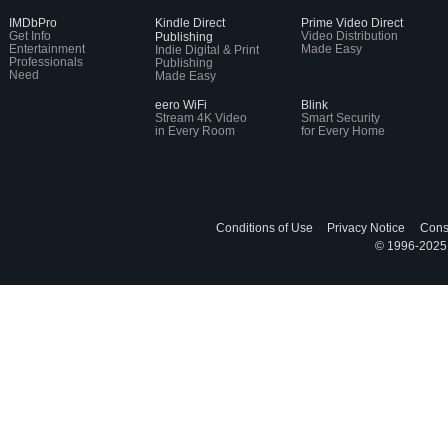
IMDbPro
Kindle Direct
Prime Video Direct
Get Info
Video Distribution
Publishing
Entertainment
Made Easy
Indie Digital & Print
Professionals
Publishing
Need
Made Easy
eero WiFi
Blink
Stream 4K Video
Smart Security
in Every Room
for Every Home
Conditions of Use
Privacy Notice
Cons
© 1996-2025, 