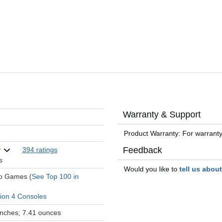
Warranty & Support
Product Warranty: For warranty
Feedback
394 ratings
s
Would you like to
tell us abou
eo Games (
See Top 100 in
tion 4 Consoles
 inches; 7.41 ounces