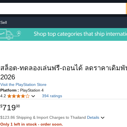
Sell
สล็อต-ทดลองเล่นฟรี-ถอนได้ ลดราคาเดิมพั
2026
Visit the PlayStation Store
Platform :
PlayStation 4
4.2
394 ratings
719
$
98
$123.86 Shipping & Import Charges to Thailand
Details
Only 1 left in stock - order soon.