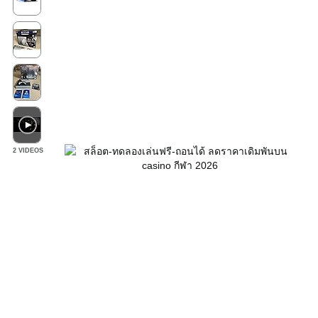
2 VIDEOS