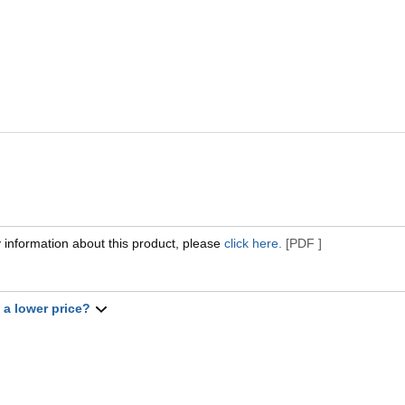
 information about this product, please
click here.
[PDF ]
t a lower price?