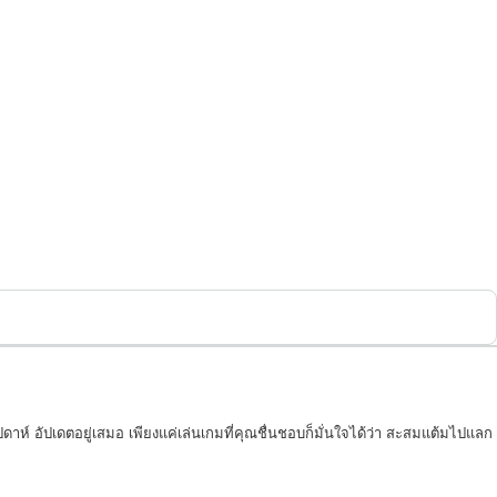
ห์ อัปเดตอยู่เสมอ เพียงแค่เล่นเกมที่คุณชื่นชอบก็มั่นใจได้ว่า สะสมแต้มไปแลก