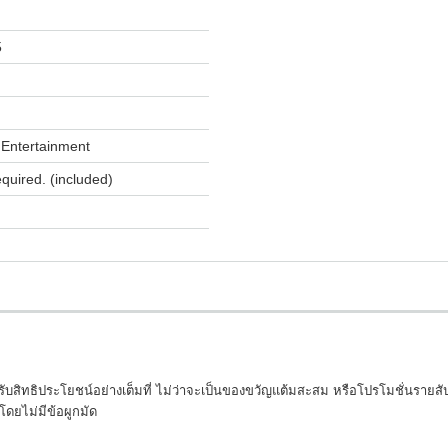
5
Entertainment
equired. (included)
ิทธิประโยชน์อย่างเต็มที่ ไม่ว่าจะเป็นของขวัญแต้มสะสม หรือโปรโมชั่นรายสัปดา
โดยไม่มีข้อผูกมัด