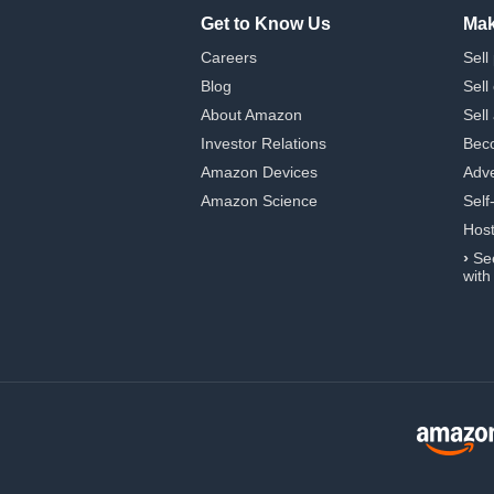
Get to Know Us
Mak
Careers
Sell
Blog
Sell
About Amazon
Sell
Investor Relations
Beco
Amazon Devices
Adve
Amazon Science
Self
Hos
›
Se
with