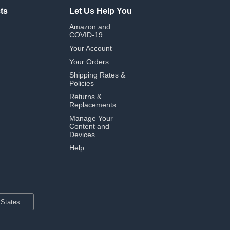
ts
Let Us Help You
Amazon and
COVID-19
Your Account
Your Orders
Shipping Rates &
Policies
Returns &
Replacements
Manage Your
Content and
Devices
Help
 States