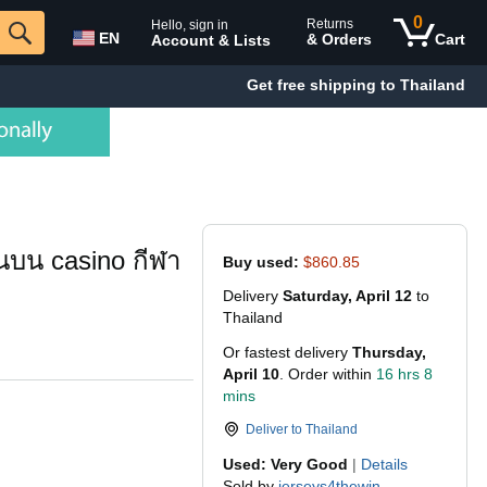
0
Returns
Hello, sign in
EN
& Orders
Cart
Account & Lists
Get free shipping to Thailand
นบน casino กีฬา
Buy used:
$860.85
Delivery
Saturday, April 12
to
Thailand
Or fastest delivery
Thursday,
April 10
. Order within
16 hrs 8
mins
Deliver to
Thailand
Used: Very Good
|
Details
Sold by
jerseys4thewin