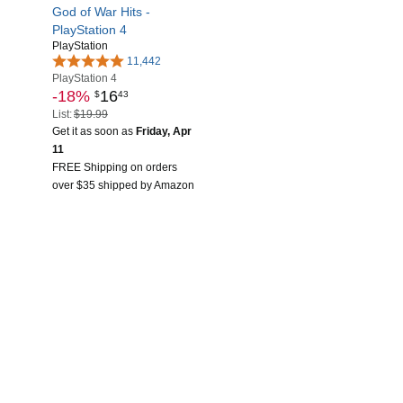
God of War Hits -
PlayStation 4
PlayStation
11,442
PlayStation 4
-18%
16
$
43
List:
$19.99
Get it as soon as
Friday, Apr
11
FREE Shipping on orders
over $35 shipped by Amazon