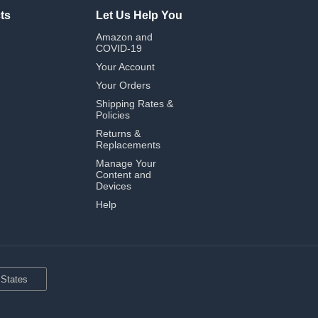
ts
Let Us Help You
Amazon and
COVID-19
Your Account
Your Orders
Shipping Rates &
Policies
Returns &
Replacements
Manage Your
Content and
Devices
Help
 States