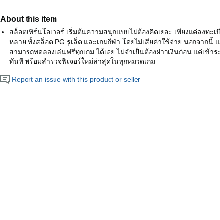
About this item
สล็อตเทิร์นโอเวอร์ เริ่มต้นความสนุกแบบไม่ต้องคิดเยอะ เพียงแค่ลงทะเ
หลาย ทั้งสล็อต PG รูเล็ต และเกมกีฬา โดยไม่เสียค่าใช้จ่าย นอกจากนี้ แม
สามารถทดลองเล่นฟรีทุกเกม ได้เลย ไม่จำเป็นต้องฝากเงินก่อน แค่เข้า
ทันที พร้อมสำรวจฟีเจอร์ใหม่ล่าสุดในทุกหมวดเกม
Report an issue with this product or seller