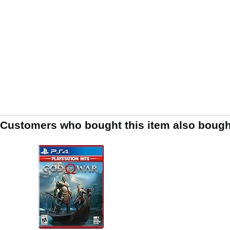
Customers who bought this item also bough