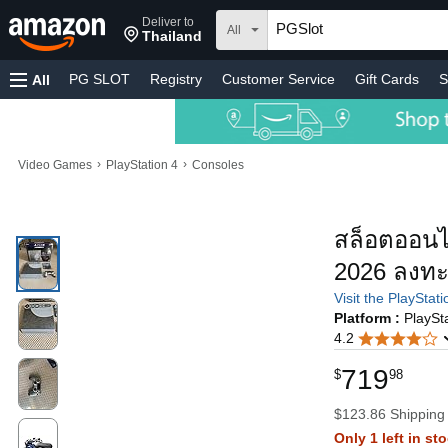
Deliver to
All
Thailand
PG SLOT
Registry
Customer Service
Gift Cards
S
All
›
›
Video Games
PlayStation 4
Consoles
สล็อตออนไ
2026 ลงทะเ
Visit the PlayStat
Platform :
PlaySt
4.2
719
$
98
$123.86 Shipping
Only 1 left in st