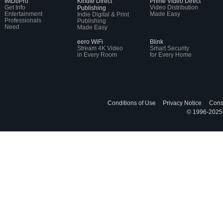
IMDbPro
Kindle Direct
Prime Video Direct
Get Info
Video Distribution
Publishing
Entertainment
Made Easy
Indie Digital & Print
Professionals
Publishing
Need
Made Easy
eero WiFi
Blink
Stream 4K Video
Smart Security
in Every Room
for Every Home
Conditions of Use
Privacy Notice
Cons
© 1996-2025, 