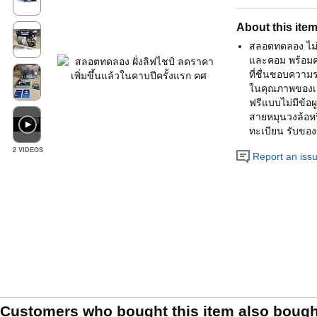
About this ite
สลอตทดลอง ไม่ต
และคอม พร้อม
ที่ชื่นชอบความร
ในคุณภาพของเก
ฟรีแบบไม่มีข้อผ
สายหมุนวงล้อหรือ
ทะเบียน รับของ
2 VIDEOS
Report an issue
Customers who bought this item also bough