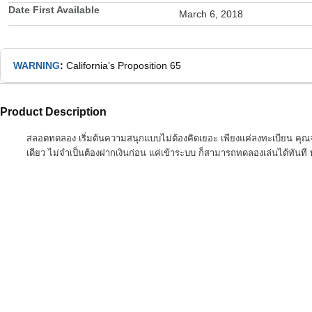
Date First Available
March 6, 2018
WARNING
:
California’s Proposition 65
Product Description
สลอตทดลอง เริ่มต้นความสนุกแบบไม่ต้องคิดเยอะ เพียงแค่ลงทะเบียน คุณจะ
เดียว ไม่จำเป็นต้องฝากเงินก่อน แค่เข้าระบบ ก็สามารถทดลองเล่นได้ทันท