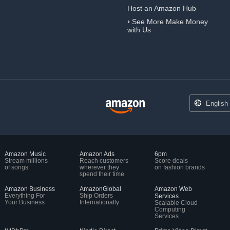
Host an Amazon Hub
›
See More Make Money
with Us
English
Amazon Music
Amazon Ads
6pm
Stream millions
Reach customers
Score deals
of songs
wherever they
on fashion brands
spend their time
Amazon Business
AmazonGlobal
Amazon Web
Everything For
Ship Orders
Services
Your Business
Internationally
Scalable Cloud
Computing
Services