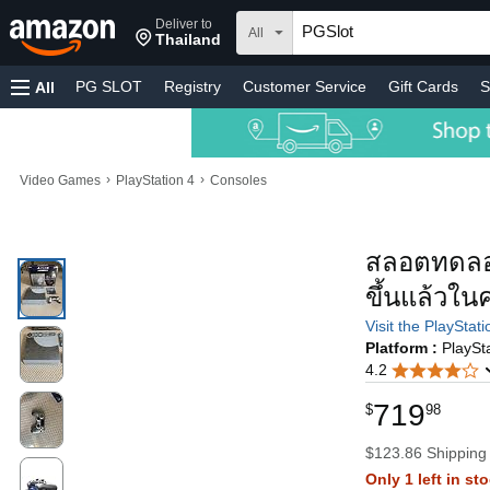
Deliver to
All
Thailand
PG SLOT
Registry
Customer Service
Gift Cards
S
All
›
›
Video Games
PlayStation 4
Consoles
สลอตทดลอง 
ขึ้นแล้วใน
Visit the PlayStat
Platform :
PlaySt
4.2
719
$
98
$123.86 Shipping
Only 1 left in st