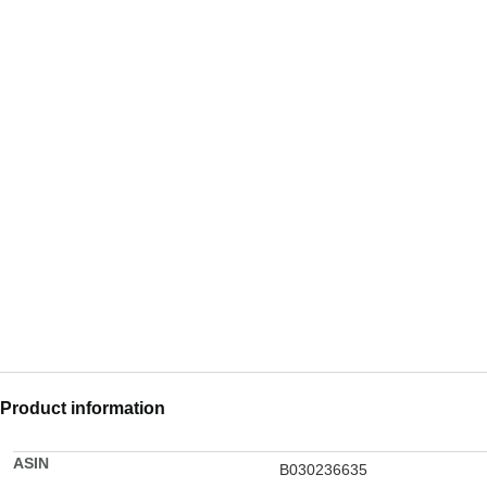
Product information
ASIN
B030236635