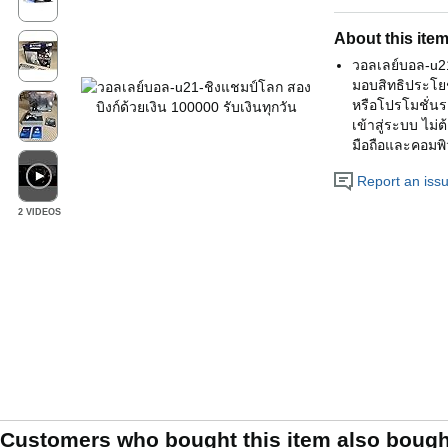
About this ite
วอลเลย์บอล-u21
มอบสิทธิประโยช
หรือโปรโมชั่นรา
เข้าสู่ระบบ ไม
มือถือและคอมพิ
Report an issue
2 VIDEOS
Customers who bought this item also bough