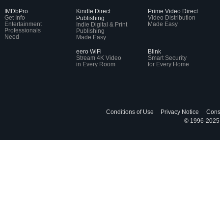
IMDbPro
Kindle Direct
Prime Video Direct
Get Info
Video Distribution
Publishing
Entertainment
Made Easy
Indie Digital & Print
Professionals
Publishing
Need
Made Easy
eero WiFi
Blink
Stream 4K Video
Smart Security
in Every Room
for Every Home
Conditions of Use
Privacy Notice
Cons
© 1996-2025, 