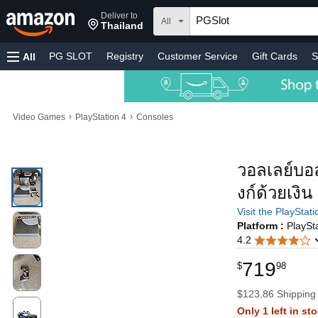
Deliver to
All
Thailand
PG SLOT
Registry
Customer Service
Gift Cards
S
All
›
›
Video Games
PlayStation 4
Consoles
วอลเลย์บอ
งก์ด้วยเงิน
Visit the PlayStat
Platform :
PlaySt
4.2
719
$
98
$123.86 Shipping
Only 1 left in st