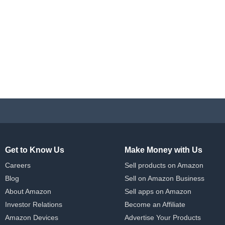
Get to Know Us
Make Money with Us
Careers
Sell products on Amazon
Blog
Sell on Amazon Business
About Amazon
Sell apps on Amazon
Investor Relations
Become an Affiliate
Amazon Devices
Advertise Your Products