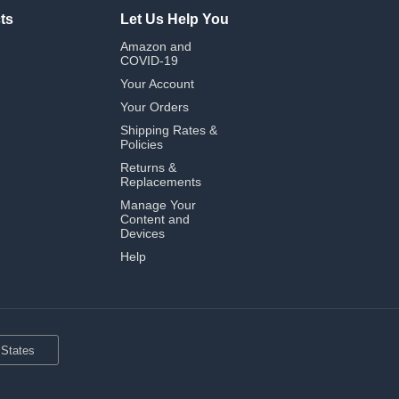
ts
Let Us Help You
Amazon and
COVID-19
Your Account
Your Orders
Shipping Rates &
Policies
Returns &
Replacements
Manage Your
Content and
Devices
Help
 States