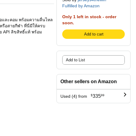
Fulfilled by Amazon
Only 1 left in stock - order
ถือและคอม พร้อมความลื่นไหล
soon.
ือสายกีฬา ที่นี่มีให้ครบ
API ลิขสิทธิ์แท้ พร้อม
Add to cart
Add to List
Other sellers on Amazon
$
335
99
Used (4) from