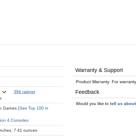
Warranty & Support
Product Warranty: For warranty
Feedback
394 ratings
s
Would you like to
tell us abou
eo Games (
See Top 100 in
tion 4 Consoles
 inches; 7.41 ounces